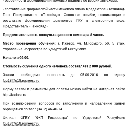
- особенности формирования межевых планов в 06 версии xml-схемы;
- составление графической части межевого плана в редакторе «ТехноКад-
Гео» Представитель «ТехноКад». Основные ошибки, возникающие в
результате формирования документов ГКУ в электронном виде.
Представитель «ТехноКад»
Продолжительность консультационного семинара 8 часов.
Место проведения обучения:
г. Ижевск, ул. М.Горького, 56, 5 этаж,
Управление Росреестра по Удмуртской Республике.
Начало в 09.00.
Стоимость обучения одного человека составляет 2 000 рублей.
Заявки необходимо направлять до 05.09.2016 по адресу
fgu18@u18.rosreestr.ru
Форму заявки и реквизиты для оплаты можно найти на интернет сайте
http://kadastr.ru
При возникновении вопросов по заполнению и направлению заявки
обращаться по тел.: (3412) 46-46-14.
Филиал ФГБУ "ФКП Росреестра" по Удмуртской Республике
fgu18@u18.rosreestr.ru