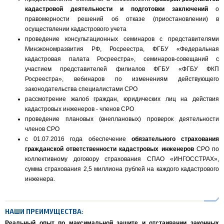
кадастровой деятельности и подготовки заключений
о
правомерности решений об отказе (приостановлении) в
осуществлении кадастрового учета
проведение консультационных семинаров с представителями
Минэкономразвития РФ, Росреестра, ФГБУ «Федеральная
кадастровая палата Росреестра», семинаров-совещаний с
участием представителей филиалов ФГБУ «ФГБУ ФКП
Росреестра», вебинаров по изменениям действующего
законодательства специалистами СРО
рассмотрение жалоб граждан, юридических лиц на действия
кадастровых инженеров - членов СРО
проведение плановых (внеплановых) проверок деятельности
членов СРО
с 01.07.2016 года обеспечение
обязательного
страхования
гражданской ответственности кадастровых инженеров
СРО по
коллективному договору страхования СПАО «ИНГОССТРАХ»,
сумма страхования 2,5 миллиона рублей на каждого кадастрового
инженера.
НАШИ ПРЕИМУЩЕСТВА:
Реальный опыт по максимальной защите и отстаивании законных