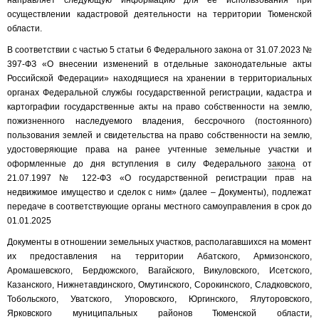
направляет следующую информацию для ее использования при
осуществлении кадастровой деятельности на территории Тюменской
области.
В соответствии с частью 5 статьи 6 Федерального закона от 31.07.2023 №
397-ФЗ «О внесении изменений в отдельные законодательные акты
Российской Федерации» находящиеся на хранении в территориальных
органах Федеральной службы государственной регистрации, кадастра и
картографии государственные акты на право собственности на землю,
пожизненного наследуемого владения, бессрочного (постоянного)
пользования землей и свидетельства на право собственности на землю,
удостоверяющие права на ранее учтенные земельные участки и
оформленные до дня вступления в силу Федерального
закона
от
21.07.1997 № 122-ФЗ «О государственной регистрации прав на
недвижимое имущество и сделок с ним» (далее – Документы), подлежат
передаче в соответствующие органы местного самоуправления в срок до
01.01.2025
Документы в отношении земельных участков, располагавшихся на момент
их предоставления на территории Абатского, Армизонского,
Аромашевского, Бердюжского, Вагайского, Викуловского, Исетского,
Казанского, Нижнетавдинского, Омутинского, Сорокинского, Сладковского,
Тобольского, Уватского, Упоровского, Юргинского, Ялуторовского,
Ярковского муниципальных районов Тюменской области,