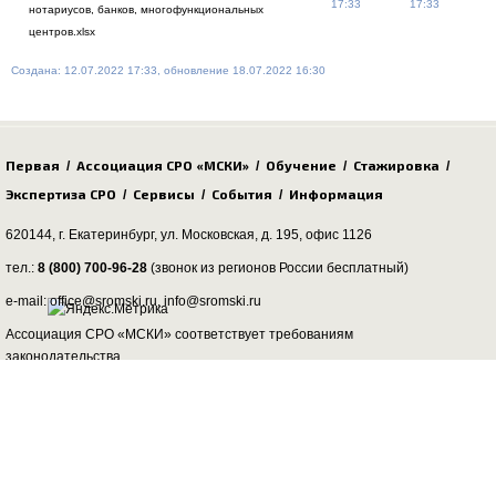
17:33
17:33
нотариусов, банков, многофункциональных
центров.xlsx
Создана: 12.07.2022 17:33, обновление 18.07.2022 16:30
Первая
Ассоциация СРО «МСКИ»
Обучение
Стажировка
/
/
/
/
Экспертиза СРО
Сервисы
События
Информация
/
/
/
620144, г. Екатеринбург,
ул. Московская, д. 195
, офис 1126
тел.:
8 (800) 700-96-28
(звонок из регионов России бесплатный)
e-mail: office@sromski.ru, info@sromski.ru
Ассоциация СРО «МСКИ» соответствует требованиям
законодательства