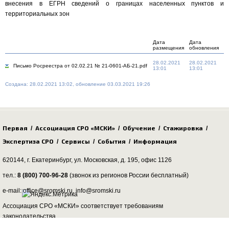
внесения в ЕГРН сведений о границах населенных пунктов и
территориальных зон
Дата
Дата
размещения
обновления
28.02.2021
28.02.2021
Письмо Росреестра от 02.02.21 № 21-0601-АБ-21.pdf
13:01
13:01
Создана: 28.02.2021 13:02, обновление 03.03.2021 19:26
Первая
Ассоциация СРО «МСКИ»
Обучение
Стажировка
/
/
/
/
Экспертиза СРО
Сервисы
События
Информация
/
/
/
620144, г. Екатеринбург,
ул. Московская, д. 195
, офис 1126
тел.:
8 (800) 700-96-28
(звонок из регионов России бесплатный)
e-mail: office@sromski.ru, info@sromski.ru
Ассоциация СРО «МСКИ» соответствует требованиям
законодательства