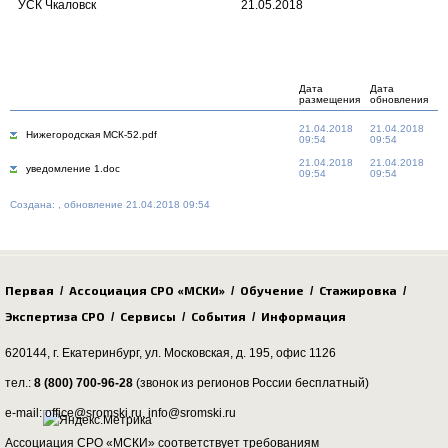
УСК Чкаловск
21.05.2018
Дата
Дата
размещения
обновления
21.04.2018
21.04.2018
Нижегородская МСК-52.pdf
09:54
09:54
21.04.2018
21.04.2018
уведомление 1.doc
09:54
09:54
Создана: , обновление 21.04.2018 09:54
Первая
Ассоциация СРО «МСКИ»
Обучение
Стажировка
/
/
/
/
Экспертиза СРО
Сервисы
События
Информация
/
/
/
620144, г. Екатеринбург,
ул. Московская, д. 195
, офис 1126
тел.:
8 (800) 700-96-28
(звонок из регионов России бесплатный)
e-mail: office@sromski.ru, info@sromski.ru
Ассоциация СРО «МСКИ» соответствует требованиям