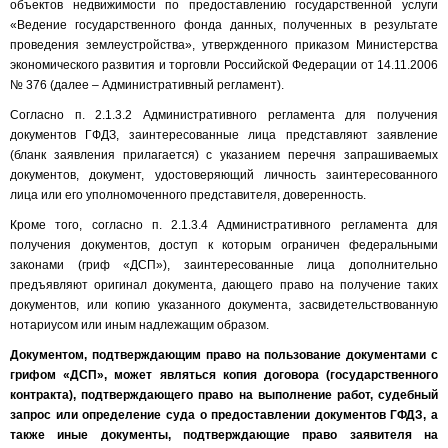
объектов недвижимости по предоставлению государственной услуги
«Ведение государственного фонда данных, полученных в результате
проведения землеустройства», утвержденного приказом Министерства
экономического развития и торговли Российской Федерации от 14.11.2006
№ 376 (далее – Административный регламент).
Согласно п. 2.1.3.2 Административного регламента для получения
документов ГФДЗ, заинтересованные лица представляют заявление
(бланк заявления прилагается) с указанием перечня запрашиваемых
документов, документ, удостоверяющий личность заинтересованного
лица или его уполномоченного представителя, доверенность.
Кроме того, согласно п. 2.1.3.4 Административного регламента для
получения документов, доступ к которым ограничен федеральными
законами (гриф «ДСП»), заинтересованные лица дополнительно
предъявляют оригинал документа, дающего право на получение таких
документов, или копию указанного документа, засвидетельствованную
нотариусом или иным надлежащим образом.
Документом, подтверждающим право на пользование документами с
грифом «ДСП», может являться копия договора (государственного
контракта), подтверждающего право на выполнение работ, судебный
запрос или определение суда о предоставлении документов ГФДЗ, а
также иные документы, подтверждающие право заявителя на