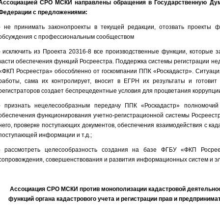
Ассоциацией СРО МСКИ направлены обращения в Государственную Дум
Федерации с предложениями:
- не принимать законопроекты в текущей редакции, отозвать проекты ф
обсуждения с профессиональным сообществом
- исключить из Проекта 20316-8 все производственные функции, которые 
части обеспечения функций Росреестра. Поддержка системы регистрации н
«ФКП Росреестра» обособленно от госкомпании ППК «Роскадастр». Ситуация
работы, сама их контролирует, вносит в ЕГРН их результаты и готовит
регистраторов создает беспрецедентные условия для процветания коррупции
- признать нецелесообразным передачу ППК «Роскадастр» полномочи
обеспечения функционирования учетно-регистрационной системы Росреестр
него, проверке поступающих документов, обеспечения взаимодействия с ка
поступающей информации и т.д.;
- рассмотреть целесообразность создания на базе ФГБУ «ФКП Росреес
сопровождения, совершенствования и развития информационных систем и эл
Ассоциация СРО МСКИ против монополизации кадастровой деятельнос
функций органа кадастрового учета и регистрации прав и предпринима