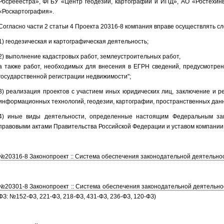
Росрееестра», ФГБУ «Центр геодезии, картографии и ИПД», АО «Ростехи
«Роскартография».
Согласно части 2 статьи 4 Проекта 20316-8 компания вправе осуществлять 
1) геодезическая и картографическая деятельность;
2) выполнение кадастровых работ, землеустроительных работ,
а также работ, необходимых для внесения в ЕГРН сведений, предусмотрен
государственной регистрации недвижимости";
3) реализация проектов с участием иных юридических лиц, заключение и 
информационных технологий, геодезии, картографии, пространственных дан
4) иные виды деятельности, определенные настоящим Федеральным за
правовыми актами Правительства Российской Федерации и уставом компании
№20316-8 Законопроект :: Система обеспечения законодательной деятельност
№20301-8 Законопроект :: Система обеспечения законодательной деятельнос
ФЗ: №152-ФЗ, 221-ФЗ, 218-ФЗ, 431-ФЗ, 236-ФЗ, 120-ФЗ)