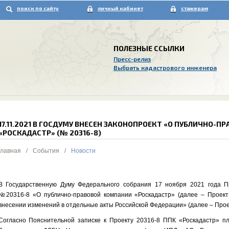
поиск по сайту
личный кабинет
стажерам
ПОЛЕЗНЫЕ ССЫЛКИ
Пресс-релиз
Выбрать кадастрового инженера
17.11.2021 В ГОСДУМУ ВНЕСЕН ЗАКОНОПРОЕКТ «О ПУБЛИЧНО-
«РОСКАДАСТР» (№ 20316-8)
Главная
/
События
/
Новости
В Государственную Думу Федерального собрания 17 ноября 2021 года П
№20316-8 «О публично-правовой компании «Роскадастр» (далее – Проект
внесении изменений в отдельные акты Российской Федерации» (далее – Прое
Согласно Пояснительной записке к Проекту 20316-8 ППК «Роскадастр» п