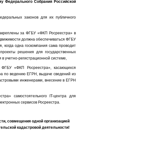
у Федерального Собрания Российской
едеральных законов для их публичного
закреплены за ФГБУ «ФКП Росреестра» в
едвижимости должна обеспечиваться ФГБУ
, когда одна госкомпания сама проводит
 проекты решения для государственных
 в учетно-регистрационной системе,
й ФГБУ «ФКП Росреестра», касающихся
а по ведению ЕГРН, выдаче сведений из
дастровыми инженерами, внесение в ЕГРН
тра» самостоятельного IT-центра для
ектронных сервисов Росреестра.
ти, совмещения одной организацией
тельской кадастровой деятельности!