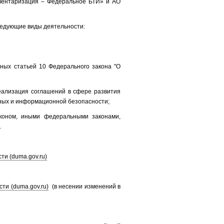
нвентаризация – Федеральное БТИ» и АО
следующие виды деятельности:
ных статьей 10 Федерального закона "О
реализация соглашений в сфере развития
ных и информационной безопасности;
коном, иными федеральными законами,
.
и (duma.gov.ru)
ти (duma.gov.ru)
(в несении изменений в