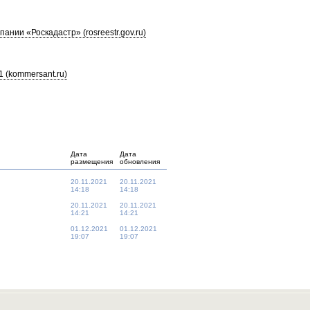
нии «Роскадастр» (rosreestr.gov.ru)
 (kommersant.ru)
Дата
Дата
размещения
обновления
20.11.2021
20.11.2021
14:18
14:18
20.11.2021
20.11.2021
14:21
14:21
01.12.2021
01.12.2021
19:07
19:07