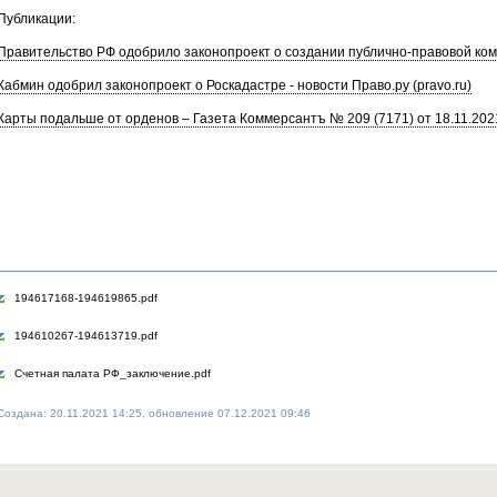
Публикации:
Правительство РФ одобрило законопроект о создании публично-правовой компа
Кабмин одобрил законопроект о Роскадастре - новости Право.ру (pravo.ru)
Карты подальше от орденов – Газета Коммерсантъ № 209 (7171) от 18.11.2021
194617168-194619865.pdf
194610267-194613719.pdf
Счетная палата РФ_заключение.pdf
Создана: 20.11.2021 14:25, обновление 07.12.2021 09:46