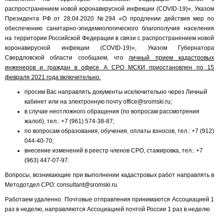
распространением новой коронавирусной инфекции (COVID-19)», Указом
Президента РФ от 28.04.2020 №294 «О продлении действия мер по
обеспечению санитарно-эпидемиологического благополучия населения
на территории Российской Федерации в связи с распространением новой
коронавирусной инфекции (COVID-19)», Указом Губернатора
Свердловской области сообщаем, что
личный прием кадастровых
инженеров и граждан в офисе А СРО МСКИ приостановлен по 15
февраля 2021 года включительно:
просим Вас направлять документы исключительно через
Личный
кабинет
или на электронную почту office@sromski.ru;
в случае неотложного обращения (по вопросам рассмотрения
жалоб), тел.: +7 (961) 574-38-87;
по вопросам образования, обучения, оплаты взносов, тел.: +7 (912)
044-40-70;
внесение изменений в реестр членов СРО, стажировка, тел.: +7
(963) 447-07-97.
Вопросы, возникающие при выполнении кадастровых работ направлять в
Методотдел СРО: consultant@sromski.ru
Работаем удаленно. Почтовые отправления принимаются Ассоциацией 1
раз в неделю, направляются Ассоциацией почтой России 1 раз в неделю