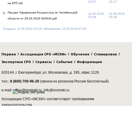
15:17
15:17
на КПТ.odt
Письмо Управления Росреестра по Челябинской
11.05.2019
11.05.2019
15:18
15:18
области от 29.04.2019 №5434.pdf
Создана: 11.05.2019 15:18, обновление 12.05.2019 07:03
Первая
Ассоциация СРО «МСКИ»
Обучение
Стажировка
/
/
/
/
Экспертиза СРО
Сервисы
События
Информация
/
/
/
620144, г. Екатеринбург,
ул. Московская, д. 195
, офис 1126
тел.:
8 (800) 700-96-28
(звонок из регионов России бесплатный)
e-mail: office@sromski.ru, info@sromski.ru
Ассоциация СРО «МСКИ» соответствует требованиям
законодательства