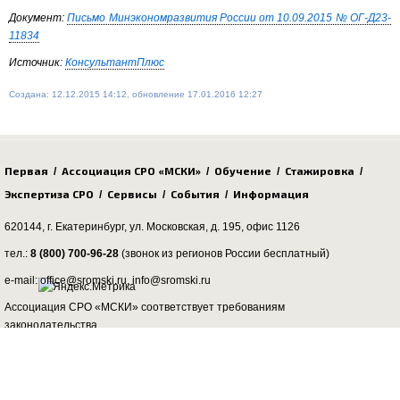
Документ:
Письмо
Минэкономразвития России от 10.09.2015 № ОГ-Д23-
11834
Источник:
КонсультантПлюс
Создана: 12.12.2015 14:12, обновление 17.01.2016 12:27
Первая
Ассоциация СРО «МСКИ»
Обучение
Стажировка
/
/
/
/
Экспертиза СРО
Сервисы
События
Информация
/
/
/
620144, г. Екатеринбург,
ул. Московская, д. 195
, офис 1126
тел.:
8 (800) 700-96-28
(звонок из регионов России бесплатный)
e-mail: office@sromski.ru, info@sromski.ru
Ассоциация СРО «МСКИ» соответствует требованиям
законодательства