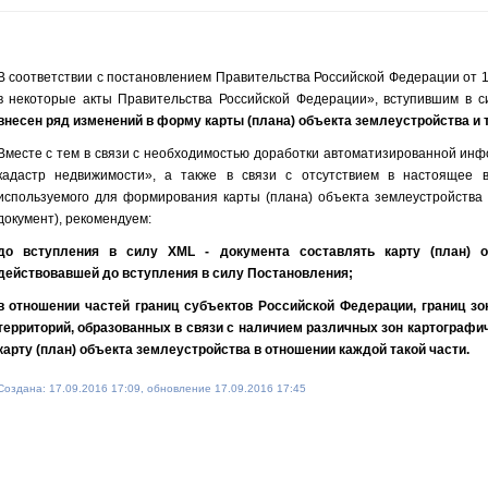
В соответствии с постановлением Правительства Российской Федерации от 
в некоторые акты Правительства Российской Федерации», вступившим в си
внесен ряд изменений в форму карты (плана) объекта землеустройства и 
Вместе с тем в связи с необходимостью доработки автоматизированной ин
кадастр недвижимости», а также в связи с отсутствием в настоящее 
используемого для формирования карты (плана) объекта землеустройства 
документ), рекомендуем:
до вступления в силу XML - документа составлять карту (план) о
действовавшей до вступления в силу Постановления;
в отношении частей границ субъектов Российской Федерации, границ з
территорий, образованных в связи с наличием различных зон картографи
карту (план) объекта землеустройства в отношении каждой такой части.
Создана: 17.09.2016 17:09, обновление 17.09.2016 17:45