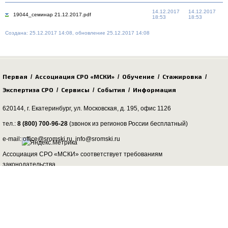
14.12.2017
14.12.2017
19044_семинар 21.12.2017.pdf
18:53
18:53
Создана: 25.12.2017 14:08, обновление 25.12.2017 14:08
Первая
Ассоциация СРО «МСКИ»
Обучение
Стажировка
/
/
/
/
Экспертиза СРО
Сервисы
События
Информация
/
/
/
620144, г. Екатеринбург,
ул. Московская, д. 195
, офис 1126
тел.:
8 (800) 700-96-28
(звонок из регионов России бесплатный)
e-mail: office@sromski.ru, info@sromski.ru
Ассоциация СРО «МСКИ» соответствует требованиям
законодательства