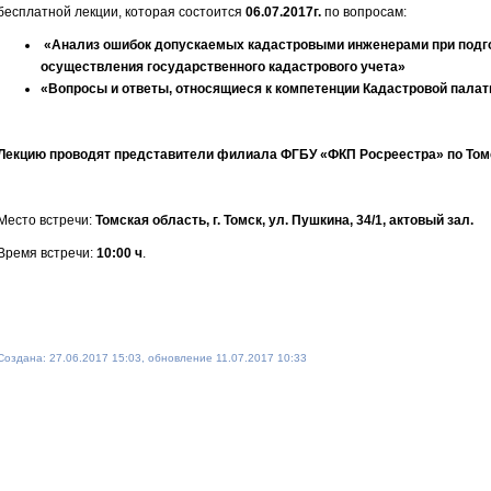
бесплатной лекции, которая состоится
06.07.2017г.
по вопросам:
«Анализ ошибок допускаемых кадастровыми инженерами при подг
осуществления государственного кадастрового учета»
«Вопросы и ответы, относящиеся к компетенции Кадастровой пала
Лекцию проводят представители филиала ФГБУ «ФКП Росреестра» по Том
Место встречи:
Томская область, г. Томск, ул. Пушкина, 34/1, актовый зал.
Время встречи:
10:00 ч
.
Создана: 27.06.2017 15:03, обновление 11.07.2017 10:33