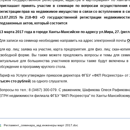
служба государственной регистрации, кадастра и картографии» по Ханты-
приглашает принять участие в семинаре по вопросам осуществления к
регистрации прав на недвижимое имущество в связи со вступлением в сил
13.07.2015 №218-ФЗ «О государственной регистрации недвижимост
подзаконных актов, который состоится
13 марта 2017 года в городе Ханты-Мансийске по адресу ул.Мира, 27. (регл
Для записи на семинар необходимо направить на адрес электронной почты
O
для юр. лиц: заявка на участие, карта предприятия. для физ. лиц: скан-копи
свободной форме. Вы также можете предложить вопросы и темы для семина
актуальные для большинства участников вопросы также будут включены в
обсуждение в программу круглого стола.
Тариф на Услуги утвержден приказом директора ФГБУ «ФКП Росреестра» от 
тысяч сто рублей
) за одного слушателя.
Вопросы по тел.: 8 (3467) 300-079. С уважением, Шафикова Олеся Рафиковн
ЕГРН недвижимости филиала ФГБУ "ФКП Росреестра" по Ханты-Мансийскому 
Регламент_семинара_кад инженеры март 2017.doc