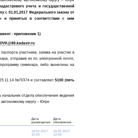
Мансийскому автономному округу – Югре
адастрового учета и государственной
у с 01.01.2017 Федерального закона от
и» и принятых в соответствии с ним
амент - приложение 1)
OVK@86.kadastr.ru
:
я паспорта участника, заявка на участие в
ра, отправив их по электронной почте,
 программу семинара, либо вынесены на
25.11.14 №П/374 и составляет
5100 (пять
а начальник отдела обеспечения ведения
автономному округу – Югре.
Дата
Дата
размещения
обновления
18.02.2017
18.02.2017
12:03
12:03