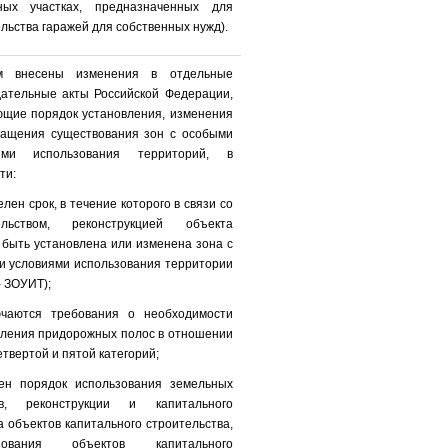
ных участках, предназначенных для
льства гаражей для собственных нужд).
м внесены изменения в отдельные
дательные акты Российской Федерации,
ющие порядок установления, изменения
ращения существования зон с особыми
ями использования территорий, в
ти:
елен срок, в течение которого в связи со
ельством, реконструкцией объекта
быть установлена или изменена зона с
и условиями использования территории
- ЗОУИТ);
ючаются требования о необходимости
вления придорожных полос в отношении
етвертой и пятой категорий;
нен порядок использования земельных
ов, реконструкции и капитального
 объектов капитального строительства,
ьзования объектов капитального