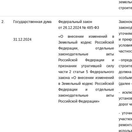
земель
строите
2.
Государственная дума
Федеральный закон
Законо
от 26.12.2024 № 485-ФЗ
законо
уточня
«О внесении изменений в
31.12.2024
и прек
Земельный кодекс Российской
услови
Федерации, отдельные
частнос
законодательные акты
Российской Федерации и
- опред
признании утратившей силу
строит
части 2 статьи 5 Федерального
должна 
закона «О внесении изменений
особым
в Земельный кодекс Российской
(далее 
Федерации и отдельные
- искл
законодательные акты
устано
Российской Федерации»
дорог ч
- уточ
участк
ремонта
испол