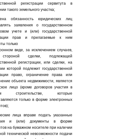
рственной регистрации сервитута в
ии такого земельного участка;
ена обязанность юридических лиц
авлять заявления о государственном
ровом учете и (или) государственной
трации прав и прилагаемые к ним
ты только
ронном виде, за исключением случаев,
стороной сделки, подлежащей
ственной регистрации, или сделки, на
нии которой подлежит государственной
рации право, ограничение права или
нение объекта недвижимости, является
ское лицо (кроме договоров участия в
вом строительстве, которые
тавляются только в форме электронных
тов);
еские лица вправе подать указанные
ения и (или) документы в форме
тов на бумажном носителе при наличии
ной технической невозможности подачи