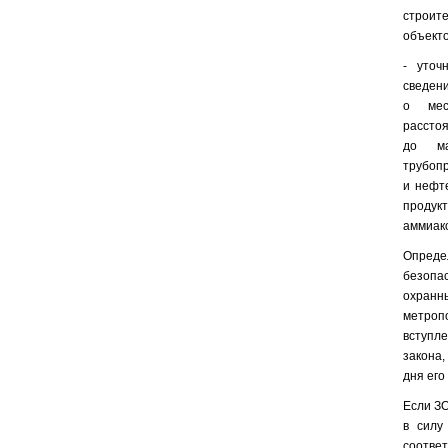
строи
объекто
- уточ
сведен
о мес
рассто
до ма
трубоп
и нефт
проду
аммиако
Опреде
безопа
охранн
метро
вступл
закона,
дня его
Если ЗО
в силу
соотве