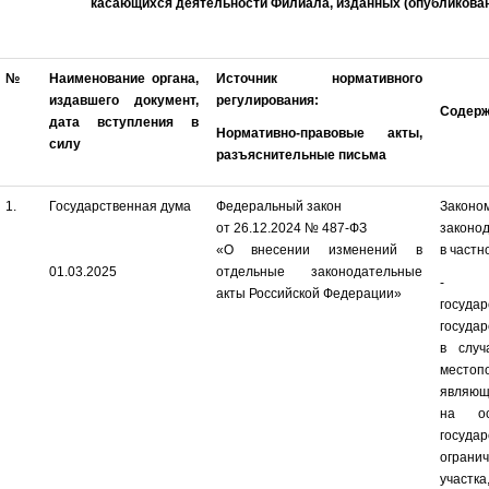
касающихся деятельности Филиала, изданных (опубликован
№
Наименование органа,
Источник нормативного
издавшего документ,
регулирования:
Содерж
дата вступления в
Нормативно-правовые акты,
силу
разъяснительные письма
1.
Государственная дума
Федеральный закон
Законо
от 26.12.2024 № 487-ФЗ
законо
«О внесении изменений в
в частн
01.03.2025
отдельные законодательные
- пре
акты Российской Федерации»
госуд
государ
в случ
местоп
являющ
на ос
госуд
ограни
участк