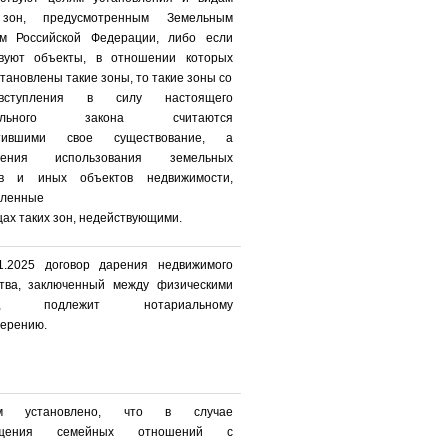
 зон, предусмотренным Земельным
ом Российской Федерации, либо если
твуют объекты, в отношении которых
тановлены такие зоны, то такие зоны со
ступления в силу настоящего
рального закона считаются
атившими свое существование, а
ичения использования земельных
ов и иных объектов недвижимости,
вленные
цах таких зон, недействующими.
1.2025 договор дарения недвижимого
тва, заключенный между физическими
ми, подлежит нотариальному
верению.
ом установлено, что в случае
ащения семейных отношений с