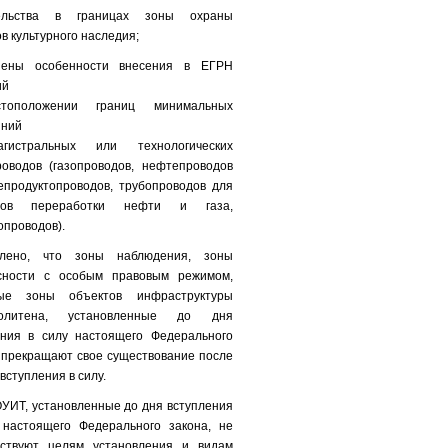
тельства в границах зоны охраны
в культурного наследия;
нены особенности внесения в ЕГРН
ий
тоположении границ минимальных
яний
гистральных или технологических
роводов (газопроводов, нефтепроводов
епродуктопроводов, трубопроводов для
ктов переработки нефти и газа,
проводов).
лено, что зоны наблюдения, зоны
сности с особым правовым режимом,
ые зоны объектов инфраструктуры
политена, установленные до дня
ения в силу настоящего Федерального
 прекращают свое существование после
 вступления в силу.
УИТ, установленные до дня вступления
 настоящего Федерального закона, не
тствуют целям установления и видам