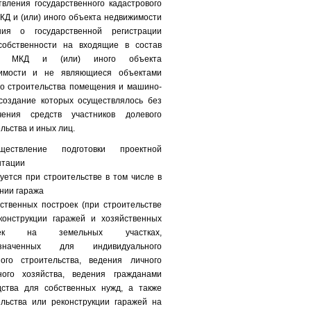
вления государственного кадастрового
КД и (или) иного объекта недвижимости
ния о государственной регистрации
собственности на входящие в состав
х МКД и (или) иного объекта
имости и не являющиеся объектами
го строительства помещения и машино-
 создание которых осуществлялось без
чения средств участников долевого
льства и иных лиц.
ществление подготовки проектной
нтации
уется при строительстве в том числе в
нии гаража
ственных построек (при строительстве
конструкции гаражей и хозяйственных
оек на земельных участках,
азначенных для индивидуального
ого строительства, ведения личного
ного хозяйства, ведения гражданами
дства для собственных нужд, а также
ельства или реконструкции гаражей на