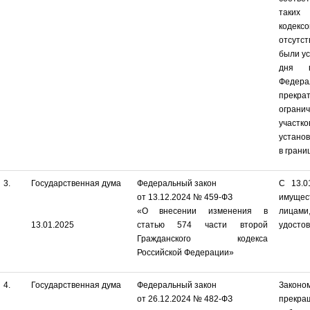
таких
кодекс
отсутс
были ус
дня в
Феде
прекр
огран
участк
устано
в грани
3.
Государственная дума
Федеральный закон
С 13.0
от 13.12.2024 № 459-ФЗ
имущес
«О внесении изменения в
лица
13.01.2025
статью 574 части второй
удосто
Гражданского кодекса
Российской Федерации»
4.
Государственная дума
Федеральный закон
Закон
от 26.12.2024 № 482-ФЗ
прекр