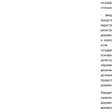
госуда
отношен
- введ
предст
кадаст
регис
докумен
в элект
если 
государ
основа
регист
обреме
физиче
доле
предос
докумен
Юридич
заявл
докумен
времен