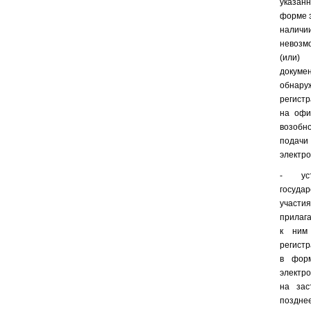
указан
форме 
нали
невозм
(или)
докуме
обнар
регистр
на офи
возобн
подачи 
электро
- ус
госуда
участ
прилаг
к ним
регистр
в форм
электро
на зас
поздн