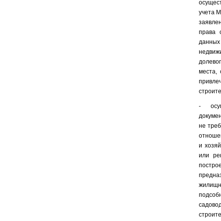
осущест
учета М
заявле
права 
данны
недвиж
долево
места,
привле
строите
- осу
докуме
не треб
отноше
и хозяй
или ре
постр
предн
жилищн
подсоб
садово
строит