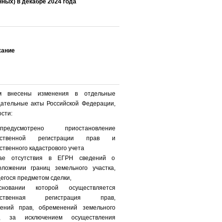
ных) в декабре 2024 года
ание
м внесены изменения в отдельные
дательные акты Российской Федерации,
ости:
дусмотрено приостановление
арственной регистрации прав и
ственного кадастрового учета
ае отсутствия в ЕГРН сведений о
оложении границ земельного участка,
егося предметом сделки,
новании которой осуществляется
арственная регистрация прав,
чений прав, обременений земельного
а, за исключением осуществления