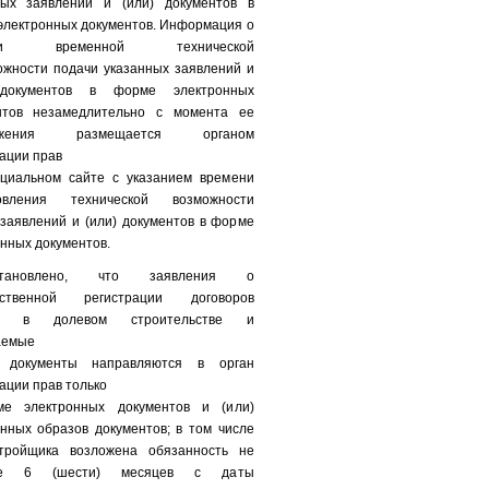
ных заявлений и (или) документов в
электронных документов. Информация о
чии временной технической
ожности подачи указанных заявлений и
 документов в форме электронных
нтов незамедлительно с момента ее
ужения размещается органом
ации прав
циальном сайте с указанием времени
овления технической возможности
заявлений и (или) документов в форме
нных документов.
тановлено, что заявления о
рственной регистрации договоров
ия в долевом строительстве и
аемые
 документы направляются в орган
ации прав только
е электронных документов и (или)
нных образов документов; в том числе
тройщика возложена обязанность не
ее 6 (шести) месяцев с даты