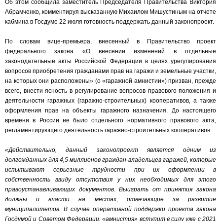
Об этом сообщила заместитель Председателя Правительства Виктория
Абрамченко, комментируя высказанную Михаилом Мишустиным на отчете
кабмина в Госдуме 22 июля готовность поддержать данный законопроект.
По словам вице-премьера, внесенный в Правительство проект
федерального закона «О внесении изменений в отдельные
законодательные акты Российской Федерации в целях урегулирования
вопросов приобретения гражданами прав на гаражи и земельные участки,
на которых они расположены» (о «гаражной амнистии») призван, прежде
всего, внести ясность в регулирование вопросов правового положения и
деятельности гаражных (гаражно-строительных) кооперативов, а также
оформления прав на объекты гаражного назначения. До настоящего
времени в России не было отдельного нормативного правового акта,
регламентирующего деятельность гаражно-строительных кооперативов.
«Действительно, данный законопроект является одним из
долгожданных для 4,5 миллионов граждан-владельцев гаражей, которые
испытывают серьезные трудности при их оформлении в
собственность ввиду отсутствия у них необходимых для этого
правоустанавливающих документов. Выиграть от принятия закона
должны и власти на местах, отвечающие за развитие
муниципалитетов. В случае оперативной поддержки проекта закона
Госдумой и Советом Федерации, «амнистия» вступит в силу уже с 2021