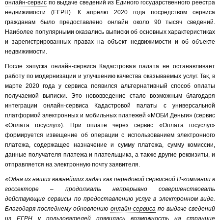
онлайн-сервис
по выдаче сведений из Единого государственного реестра
недвижимости (ЕГРН). К апрелю 2020 года посредством сервиса
гражданам было предоставлено онлайн около 90 тысяч сведений.
Наиболее популярными оказались выписки об основных характеристиках
и зарегистрированных правах на объект недвижимости и об объекте
недвижимости.
После запуска онлайн-сервиса Кадастровая палата не останавливает
работу по модернизации и улучшению качества оказываемых услуг. Так, в
марте 2020 года у сервиса появился альтернативный способ оплаты
получаемой выписки. Это нововведение стало возможным благодаря
интеграции онлайн-сервиса Кадастровой палаты с универсальной
платформой электронных и мобильных платежей «МОБИ.Деньги» (сервис
«Оплата госуслуг»). При оплате через сервис «Оплата госуслуг»
формируется извещение об операции с использованием электронного
платежа, содержащее назначение и сумму платежа, сумму комиссии,
данные получателя платежа и плательщика, а также другие реквизиты, и
отправляется на электронную почту заявителя.
«Одна из наших важнейших задач как передовой сервисной IT-компании в
госсекторе – продолжать непрерывно совершенствовать
действующие сервисы по предоставлению услуг в электронном виде.
Благодаря последнему обновлению
онлайн-сервиса
по выдаче сведений
из
ЕГРН у пользователей появилась возможность на странице