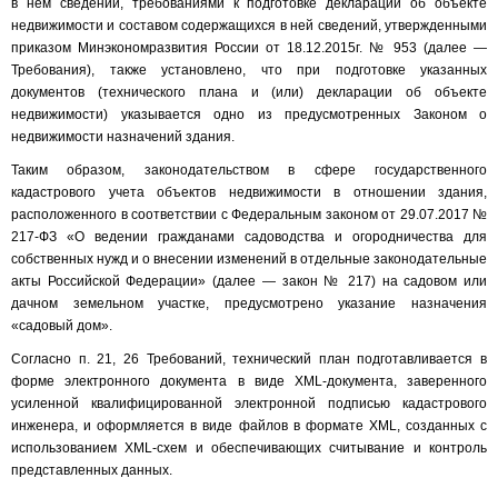
в нем сведений, требованиями к подготовке декларации об объекте
недвижимости и составом содержащихся в ней сведений, утвержденными
приказом Минэкономразвития России от 18.12.2015г. № 953 (далее —
Требования), также установлено, что при подготовке указанных
документов (технического плана и (или) декларации об объекте
недвижимости) указывается одно из предусмотренных Законом о
недвижимости назначений здания.
Таким образом, законодательством в сфере государственного
кадастрового учета объектов недвижимости в отношении здания,
расположенного в соответствии с Федеральным законом от 29.07.2017 №
217-ФЗ «О ведении гражданами садоводства и огородничества для
собственных нужд и о внесении изменений в отдельные законодательные
акты Российской Федерации» (далее — закон № 217) на садовом или
дачном земельном участке, предусмотрено указание назначения
«садовый дом».
Согласно п. 21, 26 Требований, технический план подготавливается в
форме электронного документа в виде XML-документа, заверенного
усиленной квалифицированной электронной подписью кадастрового
инженера, и оформляется в виде файлов в формате XML, созданных с
использованием XML-схем и обеспечивающих считывание и контроль
представленных данных.