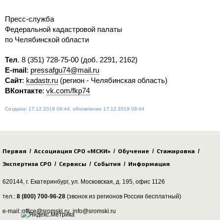
Пресс-служба
Федеральной кадастровой палаты
по Челябинской области
Тел
.
8 (351) 728-75-00
(доб. 2291, 2162)
E-mail
:
pressafgu74@mail.ru
Сайт
:
kadastr.ru
(регион - Челябинская область)
ВКонтакте
:
vk.com/fkp74
Создана: 17.12.2019 09:44, обновление 17.12.2019 09:44
Первая
Ассоциация СРО «МСКИ»
Обучение
Стажировка
/
/
/
/
Экспертиза СРО
Сервисы
События
Информация
/
/
/
620144, г. Екатеринбург,
ул. Московская, д. 195
, офис 1126
тел.:
8 (800) 700-96-28
(звонок из регионов России бесплатный)
e-mail: office@sromski.ru, info@sromski.ru