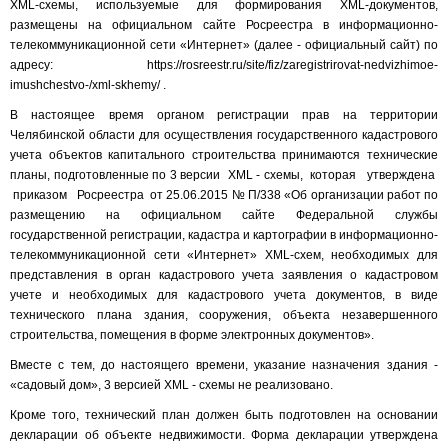
XML-схемы, используемые для формирования XML-документов,
размещены на официальном сайте Росреестра в информационно-
телекоммуникационной сети «Интернет» (далее - официальный сайт) по
адресу: https://rosreestr.ru/site/fiz/zaregistrirovat-nedvizhimoe-
imushchestvo-/xml-skhemy/ .
В настоящее время органом регистрации прав на территории
Челябинской области для осуществления государственного кадастрового
учета объектов капитального строительства принимаются технические
планы, подготовленные по 3 версии XML - схемы, которая утверждена
приказом Росреестра от 25.06.2015 № П/338 «Об организации работ по
размещению на официальном сайте Федеральной службы
государственной регистрации, кадастра и картографии в информационно-
телекоммуникационной сети «Интернет» XML-схем, необходимых для
представления в орган кадастрового учета заявления о кадастровом
учете и необходимых для кадастрового учета документов, в виде
технического плана здания, сооружения, объекта незавершенного
строительства, помещения в форме электронных документов».
Вместе с тем, до настоящего времени, указание назначения здания -
«садовый дом», 3 версией XML - схемы не реализовано.
Кроме того, технический план должен быть подготовлен на основании
декларации об объекте недвижимости. Форма декларации утверждена