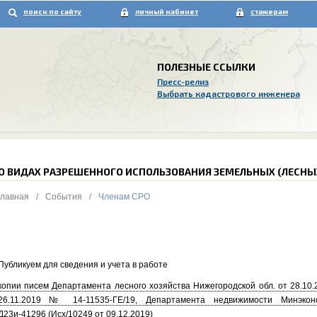
поиск по сайту
личный кабинет
стажерам
ПОЛЕЗНЫЕ ССЫЛКИ
Пресс-релиз
Выбрать кадастрового инженера
О ВИДАХ РАЗРЕШЕННОГО ИСПОЛЬЗОВАНИЯ ЗЕМЕЛЬНЫХ (ЛЕСНЫ
Главная
/
События
/
Членам СРО
Публикуем для сведения и учета в работе
копии писем Департамента лесного хозяйства Нижегородской обл. от 28.10.
26.11.2019 № 14-11535-ГЕ/19, Департамента недвижимости Минэко
Д23и-41296 (Исх/10249 от 09.12.2019)