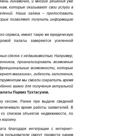
очень динамично, и многие решения уже
кам, которые оказывают свои услуги в
едений. Наша задача – предоставить
торые позволяют получить информацию
го сервиса, имеют такую же юридическую
тровой палаты заверяются усиленной
ных сделок с недвижимостью. Например,
енников, проанализировать возможные
 функциональные возможности, которые
ернет-магазина», гибкость заполнения,
нструментам мы смогли сократить время
обенно важно для получения актуальной
палаты Парвиз Тухтасунов.
ну сессию. Ранее при выдаче сведений
величивало время работы заявителей. В
со списком объектов недвижимости, по
н корзину.
ата благодаря интеграции с интернет-
ов пользователи смогут провести одним