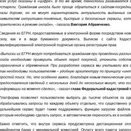
всех услуг оказаны в «цифре». В то же время, технологии развиваются 
устарели. Гражданам иногда было проще обратиться к сайтам-посредни
разы дороже, но не могут гарантировать актуальность выданных св
заявителям интуитивно-понятные, быстрые и безопасные сервисы, ко
практически в режиме онлайн», -
сказала
Виктория Абрамченко.
Сведения из ЕГРН, предоставляемые в электронной форме посредством ново
силу, как и в виде бумажного документа. Выписки с сайта Кадас
квалифицированной электронной подписью органа регистрации прав.
«
Выписки из ЕГРН могут потребоваться гражданам при проведении различ
когда необходимо проверить объект перед покупкой, уточнить собств
ограничения и обременения. При разработке сервиса мы учитывали все
так необходимы пользователям – удобную архитектуру по принципу «инт
простой поиск. Но, что особенно важно, благодаря новым техническим и
предоставления сведений с нескольких дней до нескольких минут, что ос
информации на момент сделки
», - сказал
глава Федеральной кадастровой 
Платформа позволяет пользователю выбрать до тысячи объектов за од
обрабатывались запросы по каждому объекту отдельно, что существенно у
дальнейшем сервис будет также поддерживать функцию загрузки файлов 
которым необходимо сделать запрос, и автоматически переносить их в онлай
Важно отметить, что внутри сервиса предусмотрена дистанционная опл
эквайрингом банка с минимальной комиссией. Оплату всего пакета запрос