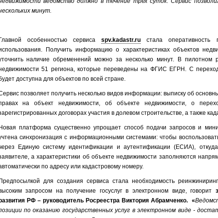
недвижимости ведомство должно в течение трех суток. Сервис позволи
нескольких минут.
Главной особенностью сервиса
spv.kadastr.ru
стала оперативность п
использования. Получить информацию о характеристиках объектов недви
уточнить наличие обременений можно за несколько минут. В пилотном 
недвижимости 51 региона, которые переведены на ФГИС ЕГРН. С перехо
будет доступна для объектов по всей стране.
Сервис позволяет получить несколько видов информации: выписку об основн
правах на объект недвижимости, об объекте недвижимости, о перех
зарегистрированных договорах участия в долевом строительстве, а также ка
Новая платформа существенно упрощает способ подачи запросов и мини
учтена синхронизация с информационными системами: чтобы воспользовать
через Единую систему идентификации и аутентификации (ЕСИА), откуд
заявителе, а характеристики об объекте недвижимости заполняются напря
автоматически по адресу или кадастровому номеру.
Предпосылкой для создания сервиса стала необходимость реинжинирин
высоким запросом на получение госуслуг в электронном виде, говорит
развития РФ – руководитель Росреестра Виктория Абрамченко. «
Ведомс
позиции по оказанию государственных услуг в электронном виде - доста