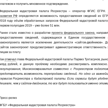
платежом и получить мгновенное подтверждение.
Федеральная кадастровая палата Росреестра – оператор ФГИС ЕГРН.
развития РФ
определяется возможность предоставления сведений из ЕГР
2018 году объём обработанных запросов Федеральной кадастровой палато
первом полугодии 2019 – уже более 51 млн.
Ранее стало известно о разработке
проекта федерального закона,
направл
предоставлению сведений, содержащихся в Едином государственном 
законопроекта является исключение деятельности «сайтов-двойников». 
сайтов законопроект предусматривает административную ответственность
лицам за плату.
Как
отмечал
глава Федеральной кадастровой палаты Парвиз Тухтасунов, рыно
млрд рублей, и данную проблему необходимо рассматривать комплексно.
регулирования, Минэкономразвития совместно с Росреестром подгото
предотвратить возможность перепродажи сведений. Но одно из важнейш
сервисов Росреестра и Кадастровой палаты. Если сервисы будут удобнее
дешевле, чем у сайтов-двойников, то все будут пользоваться именно этим
Пресс-релиз
ФГБУ «Федеральная кадастровая палата Росреестра»