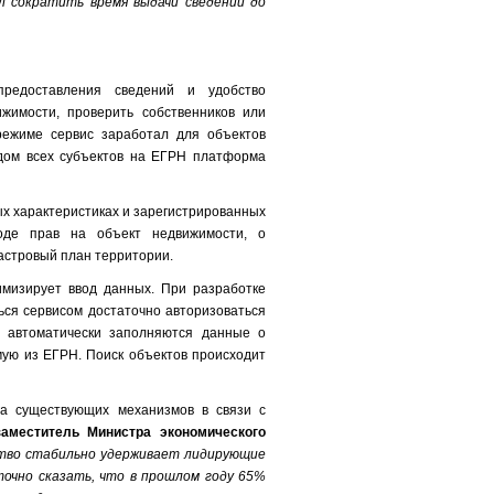
л сократить время выдачи сведений до
редоставления сведений и удобство
жимости, проверить собственников или
режиме сервис заработал для объектов
дом всех субъектов на ЕГРН платформа
ых характеристиках и зарегистрированных
оде прав на объект недвижимости, о
дастровый план территории.
мизирует ввод данных. При разработке
ся сервисом достаточно авторизоваться
а автоматически заполняются данные о
мую из ЕГРН. Поиск объектов происходит
га существующих механизмов в связи с
заместитель Министра экономического
тво стабильно удерживает лидирующие
точно сказать, что в прошлом году 65%