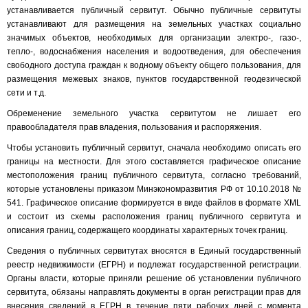
устанавливается публичный сервитут. Обычно публичные сервитуты
устанавливают для размещения на земельных участках социально
значимых объектов, необходимых для организации электро-, газо-,
тепло-, водоснабжения населения и водоотведения, для обеспечения
свободного доступа граждан к водному объекту общего пользования, для
размещения межевых знаков, пунктов государственной геодезической
сети и т.д.
Обременение земельного участка сервитутом не лишает его
правообладателя прав владения, пользования и распоряжения.
Чтобы установить публичный сервитут, сначала необходимо описать его
границы на местности. Для этого составляется графическое описание
местоположения границ публичного сервитута, согласно требований,
которые установлены приказом Минэкономразвития РФ от 10.10.2018 №
541. Графическое описание формируется в виде файлов в формате XML
и состоит из схемы расположения границ публичного сервитута и
описания границ, содержащего координаты характерных точек границ.
Сведения о публичных сервитутах вносятся в Единый государственный
реестр недвижимости (ЕГРН) и подлежат государственной регистрации.
Органы власти, которые приняли решение об установлении публичного
сервитута, обязаны направлять документы в орган регистрации прав для
внесения сведений в ЕГРН в течение пяти рабочих дней с момента