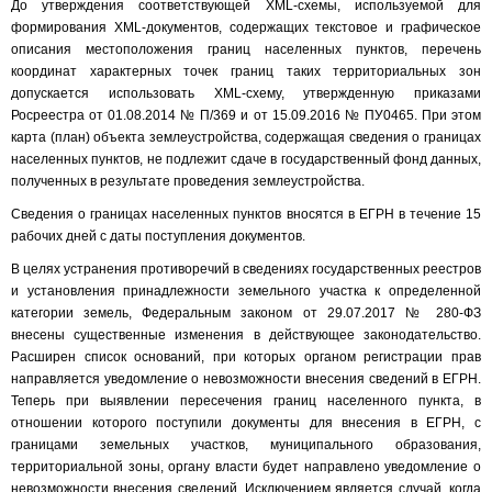
До утверждения соответствующей XML-схемы, используемой для
формирования XML-документов, содержащих текстовое и графическое
описания местоположения границ населенных пунктов, перечень
координат характерных точек границ таких территориальных зон
допускается использовать XML-схему, утвержденную приказами
Росреестра от 01.08.2014 № П/369 и от 15.09.2016 № ПУ0465. При этом
карта (план) объекта землеустройства, содержащая сведения о границах
населенных пунктов, не подлежит сдаче в государственный фонд данных,
полученных в результате проведения землеустройства.
Сведения о границах населенных пунктов вносятся в ЕГРН в течение 15
рабочих дней с даты поступления документов.
В целях устранения противоречий в сведениях государственных реестров
и установления принадлежности земельного участка к определенной
категории земель, Федеральным законом от 29.07.2017 № 280-ФЗ
внесены существенные изменения в действующее законодательство.
Расширен список оснований, при которых органом регистрации прав
направляется уведомление о невозможности внесения сведений в ЕГРН.
Теперь при выявлении пересечения границ населенного пункта, в
отношении которого поступили документы для внесения в ЕГРН, с
границами земельных участков, муниципального образования,
территориальной зоны, органу власти будет направлено уведомление о
невозможности внесения сведений. Исключением является случай, когда