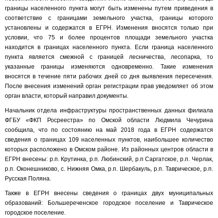
границы населенного пункта могут быть изменены путем приведения в
соответствие с границами земельного участка, границы которого
установлены и содержатся в ЕГРН. Изменения вносятся только при
условии, что 75 и более процентов площади земельного участка
находится в границах населенного пункта. Если граница населенного
пункта является смежной с границей лесничества, лесопарка, то
указанные границы изменяются одновременно. Такие изменения
вносятся в течение пяти рабочих дней со дня выявления пересечения.
После внесения изменений орган регистрации прав уведомляет об этом
орган власти, который направил документы.
Начальник отдела инфраструктуры пространственных данных филиала
ФГБУ «ФКП Росреестра» по Омской области Людмила Чечурина
сообщила, что по состоянию на май 2018 года в ЕГРН содержатся
сведения о границах 109 населенных пунктов, наибольшее количество
которых расположено в Омском районе. Из районных центров области в
ЕГРН внесены: р.п. Крутинка, р.п. Любинский, р.п Саргатское, р.п. Черлак,
р.п. Оконешниково, с. Нижняя Омка, р.п. Шербакуль, р.п. Таврическое, р.п.
Русская Поляна.
Также в ЕГРН внесены сведения о границах двух муниципальных
образований: Большереченское городское поселение и Таврическое
городское поселение.