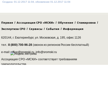
Создана: 01.12.2017 11:04, обновление 01.12.2017 11:04
Первая
Ассоциация СРО «МСКИ»
Обучение
Стажировка
/
/
/
/
Экспертиза СРО
Сервисы
События
Информация
/
/
/
620144, г. Екатеринбург,
ул. Московская, д. 195
, офис 1126
тел.:
8 (800) 700-96-28
(звонок из регионов России бесплатный)
e-mail: office@sromski.ru, info@sromski.ru
Ассоциация СРО «МСКИ» соответствует требованиям
законодательства