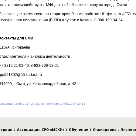
палата взаимодействует с МФЦ по всей области и в округах города Омска.
В настоящее время всего на территории России работает 81 филиал ФГБУ 
телефонного обслуживания (ВЦТО) в Курске и Казани: 8-800-100-34-34.
Контакты для СМИ
Дарья Григорьева
отдел контроля и анализа деятельности
+7 3812 21-03-46, 8-923-766-18-61
fgu551302@55.kadastr.ru
644099, г. Омск, ул. Красногвардейская, д. 42
Создана: 23.05.2017 20:13, обновление 23.05.2017 20:13
ервая
Ассоциация СРО «МСКИ»
Обучение
Стажировка
Экспер
/
/
/
/