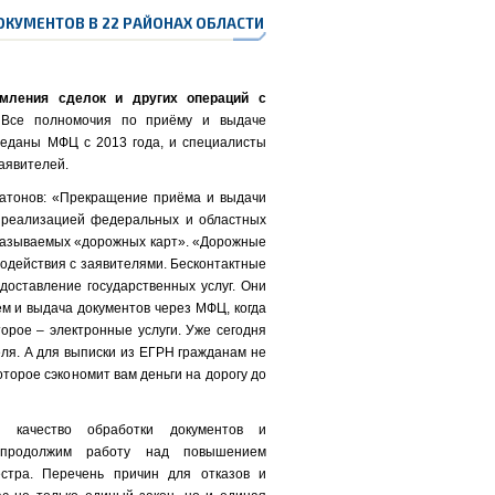
ДОКУМЕНТОВ
В 22 РАЙОНАХ ОБЛАСТИ
мления сделок и других операций с
 Все полномочия по приёму и выдаче
реданы МФЦ с 2013 года, и специалисты
аявителей.
атонов: «Прекращение приёма и выдачи
с реализацией федеральных и областных
 называемых «дорожных карт». «Дорожные
модействия с заявителями. Бесконтактные
доставление государственных услуг. Они
м и выдача документов через МФЦ, когда
орое – электронные услуги. Уже сегодня
ля. А для выписки из ЕГРН гражданам не
торое сэкономит вам деньги на дорогу до
качество обработки документов и
 продолжим работу над повышением
стра. Перечень причин для отказов и