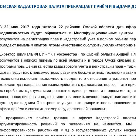
ОМСКАЯ КАДАСТРОВАЯ ПАЛАТА ПРЕКРАЩАЕТ ПРИЁМ И ВЫДАЧУ 
С 22 мая 2017 года жители 22 районов Омской области для офор
недвижимостью будут обращаться в Многофункциональные центры
.
документов на регистрацию прав и кадастровый учёт в полном объёме пе
обладают немалым опытом, чтобы качественно обслужить любую категорию з
Директор филиала ФГБУ «ФКП Росреестра» по Омской области Андрей Пл
документов в офисах приёма по всей области и в городе Омске связано 
программ повышения качества кадастрового учёта и регистрации прав – так
карты» ведут нас к повсеместному развитию бесконтактных технологий взаи
технологии исключают возможность предвзятого отношения и ускоряют пре
включают два направления взаимодействия с гражданами: первое – это приё
все проблемы с документами решаются единовременно и в одном месте, вт
электронная цифровая подпись может заменить личное присутствие заявите
нужно даже подписи. Электронные услуги - это приоритетное направление, ко
офиса приёма и сократит размер государственной пошлины.
С прекращением приёма граждан в офисах Кадастровой палаты 
аргументированность решений по заявлениям не изменится. Мы
информированности работников МФЦ о государственных услугах Росрее