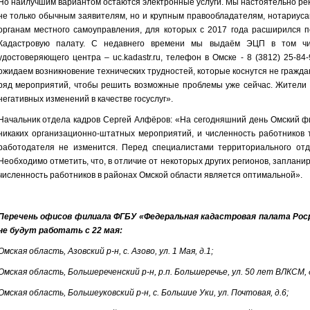
Но наилучшим вариантом остаются электронные услуги. Мы настоятельно р
не только обычным заявителям, но и крупным правообладателям, нотариус
органам местного самоуправления, для которых с 2017 года расширился п
Кадастровую палату. С недавнего времени мы выдаём ЭЦП в том чи
удостоверяющего центра – uc.kadastr.ru, телефон в Омске - 8 (3812) 25-8
ожидаем возникновение технических трудностей, которые коснутся не гражда
ряд мероприятий, чтобы решить возможные проблемы уже сейчас. Жители о
негативных изменений в качестве госуслуг».
Начальник отдела кадров Сергей Алфёров: «На сегодняшний день Омский ф
никаких организационно-штатных мероприятий, и численность работников 
работодателя не изменится. Перед специалистами территориального отд
Необходимо отметить, что, в отличие от некоторых других регионов, заплани
численность работников в районах Омской области является оптимальной».
Перечень офисов филиала ФГБУ «Федеральная кадастровая палата Рос
не будут работать с 22 мая:
Омская область, Азовский р-н, с. Азово, ул. 1 Мая, д.1;
Омская область, Большереченский р-н, р.п. Большеречье, ул. 50 лет ВЛКСМ, д
Омская область, Большеуковский р-н, с. Большие Уки, ул. Почтовая, д.6;