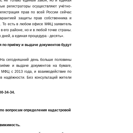
с не только единый закон, но и единая
ные регистраторы осуществляют учётно-
егистрация прав по всей России сейчас
арантией защиты прав собственника и
и. То есть в любом офисе МФЦ заявитель
в его районе, но и в любой точке страны.
 дней, а единая процедура - десять».
я по приёму и выдаче документов будут
 «На сегодняшний день больше половины
риёме и выдаче документов на бумаге,
 МФЦ с 2013 года, и взаимодействие по
в надёжности. Без консультаций жители
0-34-34.
 – по вопросам определения кадастровой
движимость.