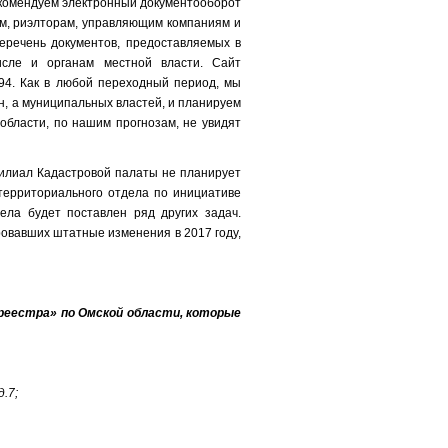
екомендуем электронный документооборот
ам, риэлторам, управляющим компаниям и
еречень документов, предоставляемых в
сле и органам местной власти. Сайт
4-94. Как в любой переходный период, мы
н, а муниципальных властей, и планируем
бласти, по нашим прогнозам, не увидят
илиал Кадастровой палаты не планирует
территориального отдела по инициативе
ела будет поставлен ряд других задач.
ровавших штатные изменения в 2017 году,
реестра» по Омской области, которые
.7;