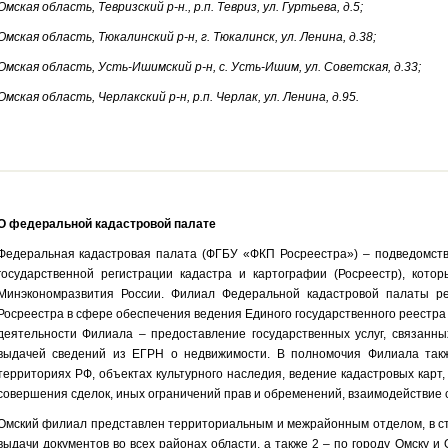
Омская область, Тевризский р-н., р.п. Тевриз, ул. Гуртьева, д.5;
Омская область, Тюкалинский р-н, г. Тюкалинск, ул. Ленина, д.38;
Омская область, Усть-Ишимский р-н, с. Усть-Ишим, ул. Советская, д.33;
Омская область, Черлакский р-н, р.п. Черлак, ул. Ленина, д.95.
О федеральной кадастровой палате
Федеральная кадастровая палата (ФГБУ «ФКП Росреестра») – подведомст
государственной регистрации кадастра и картографии (Росреестр), котор
Минэкономразвития России. Филиал Федеральной кадастровой палаты р
Росреестра в сфере обеспечения ведения Единого государственного реестра
деятельности Филиала – предоставление государственных услуг, связанны
выдачей сведений из ЕГРН о недвижимости. В полномочия Филиала так
территориях РФ, объектах культурного наследия, ведение кадастровых карт,
совершения сделок, иных ограничений прав и обременений, взаимодействие
Омский филиал представлен территориальным и межрайонным отделом, в стр
выдачи документов во всех районах области, а также 2 – по городу Омску и 