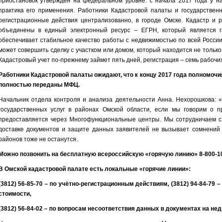
приостановок утверждён на федеральном уровне: с начала 2017 года у на
практика его применения. Работники Кадастровой палаты и государствен
регистрационные действия централизованно, в городе Омске. Кадастр и р
объединены в единый электронный ресурс – ЕГРН, который является г
обеспечивает стабильное качество работы с недвижимостью по всей Росси
может совершить сделку с участком или домом, который находится не только 
Кадастровый учет по-прежнему займет пять дней, регистрация – семь рабочих
Работники Кадастровой палаты ожидают, что к концу 2017 года полномочи
полностью переданы МФЦ.
Начальник отдела контроля и анализа деятельности Анна. Нехорошкова:
государственных услуг в районах Омской области, если мы говорим о п
предоставляется через Многофункциональные центры. Мы сотрудничаем с
доставке документов и защите данных заявителей не вызывает сомнений 
районов тоже не останутся.
Можно позвонить на бесплатную всероссийскую «горячую линию» 8-800-10
В Омской кадастровой палате есть локальные «горячие линии»:
(3812) 56-85-70 – по учётно-регистрационным действиям, (3812) 94-84-79
стоимости,
(3812) 56-84-02 – по вопросам несоответствия данных в документах на не