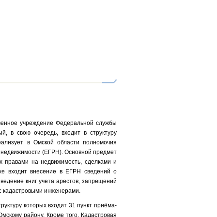
венное учреждение Федеральной службы
ый, в свою очередь, входит в структуру
еализует в Омской области полномочия
 недвижимости (ЕГРН). Основной предмет
х правами на недвижимость, сделками и
же входит внесение в ЕГРН сведений о
 ведение книг учета арестов, запрещений
 с кадастровыми инженерами.
уктуру которых входит 31 пункт приёма-
Омскому району. Кроме того, Кадастровая