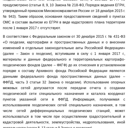
предусмотрено (статьи 8, 9, 10 Закона № 218-ФЗ, Порядок ведения ЕГРН,
утвержденный приказом Минэкономразвития России от 18 декабря 2015 г.
№ 943). Таким образом, основания предоставления сведений о пунктах
ОМС в составе выписки из ЕГРН в виде кадастрового плана территории
после 1 января 2017 г. отсутствуют.
В соответствии с Федеральным законом от 30 декабря 2015 г. № 431-ФЗ
«О геодезии, картографии и пространственных данных и о внесении
изменений в отдельные законодательные акты Российской Федерации»
(далее – Закон о геодезии), вступившим в силу с 1 января 2017 г.,
материалы и данные федерального и территориальных картографо-
геодезических фондов (далее – ФКГФ) до их отнесения в установленном
порядке к составу Архивного фонда Российской Федерации являются
данными федерального фонда пространственных данных (далее –
ФФПД, часть 3 статьи 32 Закона о геодезии). Использование опорных
межевых сетей допускается после передачи отчета о создании
геодезической сети специального назначения и каталога координат
пунктов указанной сети в ФФПД. Информация, получаемая с
использованием геодезических сетей специального назначения, в том
числе сетей дифференциальных геодезических станций, может
использоваться в том числе при осуществлении градостроительной и
кадастровой деятельности, землеустройства, недропользования, иной