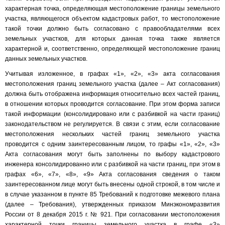
характерная точка, определяющая местоположение границы земельного
участка, являющегося объектом кадастровых работ, то местоположение
такой точки должно быть согласовано с правообладателями всех
земельных участков, для которых данная точка также является
характерной и, соответственно, определяющей местоположение границ
данных земельных участков.
Учитывая изложенное, в графах «1», «2», «3» акта согласования
местоположения границ земельного участка (далее – Акт согласования)
должна быть отображена информация относительно всех частей границ,
в отношении которых проводится согласование. При этом форма записи
такой информации (консолидировано или с разбивкой на части границ)
законодательством не регулируется. В связи с этим, если согласование
местоположения нескольких частей границ земельного участка
проводится с одним заинтересованным лицом, то графы «1», «2», «3»
Акта согласования могут быть заполнены по выбору кадастрового
инженера консолидированно или с разбивкой на части границ, при этом в
графах «6», «7», «8», «9» Акта согласования сведения о таком
заинтересованном лице могут быть внесены одной строкой, в том числе и
в случае указанном в пункте 85 Требований к подготовке межевого плана
(далее – Требования), утвержденных приказом Минэкономразвития
России от 8 декабря 2015 г. № 921. При согласовании местоположения
характерной точки границы земельного участка в графе «3»