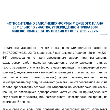
«О
ТНОСИТЕЛЬНО ЗАПОЛНЕНИЯ ФОРМЫ МЕЖЕВОГО ПЛАНА
ЗЕМЕЛЬНОГО УЧАСТКА, УТВЕРЖДЁННОЙ ПРИКАЗОМ
МИНЭКОНОМРАЗВИТИЯ РОССИИ ОТ 08.12.2015 № 921»
Предметом указанного в части 1 статьи 39 Федерального закона от
24.07.2007 №221-ФЗ "О кадастровой деятельности" (далее - Закон № 221-
ФЗ) согласования с заинтересованным лицом при выполнении
кадастровых работ является определение местоположения границы
такого земельного участка (то есть части границы или характерной точки
границы), одновременно являющейся границей (то есть частью границы
или характерной точкой границы) другого принадлежащего этому
заинтересованному лицу земельного участка. Заинтересованное лицо не
вправе представлять возражения относительно местоположения частей
границ, не являющихся одновременно частями границ принадлежащего
ему земельного участка, или согласовывать местоположение границ на
возмездной основе.
Таким образом, если при проведении кадастровых работ уточняется