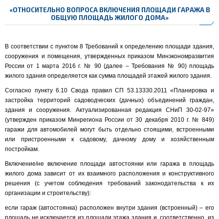
«ОТНОСИТЕЛЬНО ВОПРОСА ВКЛЮЧЕНИЯ ПЛОЩАДИ ГАРАЖА В
ОБЩУЮ ПЛОЩАДЬ ЖИЛОГО ДОМА»
В соответствии с пунктом 8 Требований к определению площади здания,
сооружения и помещения, утвержденных приказом Минэкономразвития
России от 1 марта 2016 г. № 90 (далее – Требования № 90) площадь
жилого здания определяется как сумма площадей этажей жилого здания.
Согласно пункту 6.10 Свода правил СП 53.13330.2011 «Планировка и
застройка территорий садоводческих (дачных) объединений граждан,
здания и сооружения. Актуализированная редакция СНиП 30-02-97»
(утвержден приказом Минрегиона России от 30 декабря 2010 г. № 849)
гаражи для автомобилей могут быть отдельно стоящими, встроенными
или пристроенными к садовому, дачному дому и хозяйственным
постройкам.
Включение/не включение площади автостоянки или гаража в площадь
жилого дома зависит от их взаимного расположения и конструктивного
решения (с учетом соблюдения требований законодательства к их
организации и строительству):
если гараж (автостоянка) расположен внутри здания (встроенный) – его
площадь не исключается из площади этажа здания и, соответственно, из