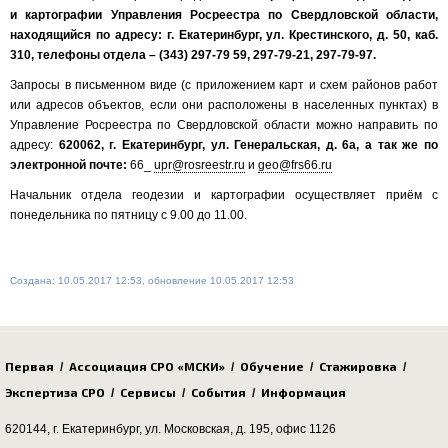
и картографии Управления Росреестра по Свердловской области,
находящийся по адресу: г. Екатеринбург, ул. Крестинского, д. 50, каб.
310, телефоны отдела – (343) 297-79 59, 297-79-21, 297-79-97.
Запросы в письменном виде (с приложением карт и схем районов работ
или адресов объектов, если они расположены в населенных пунктах) в
Управление Росреестра по Свердловской области можно направить по
адресу:
620062, г. Екатеринбург, ул. Генеральская, д. 6а, а так же по
электронной почте:
66_
upr@rosreestr.ru
и
geo@frs66.ru
Начальник отдела геодезии и картографии осуществляет приём с
понедельника по пятницу с 9.00 до 11.00.
Создана: 10.05.2017 12:53, обновление 10.05.2017 12:53
Первая
Ассоциация СРО «МСКИ»
Обучение
Стажировка
/
/
/
/
Экспертиза СРО
Сервисы
События
Информация
/
/
/
620144, г. Екатеринбург,
ул. Московская, д. 195
, офис 1126