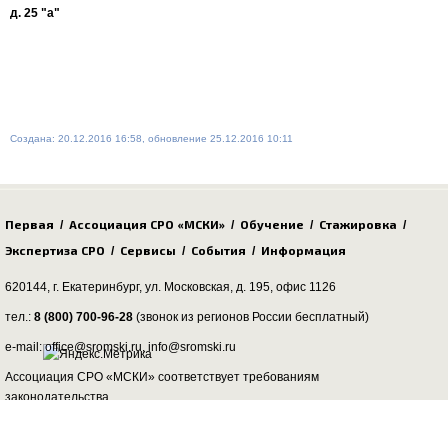
д. 25 "а"
Создана: 20.12.2016 16:58, обновление 25.12.2016 10:11
Первая
Ассоциация СРО «МСКИ»
Обучение
Стажировка
/
/
/
/
Экспертиза СРО
Сервисы
События
Информация
/
/
/
620144, г. Екатеринбург,
ул. Московская, д. 195
, офис 1126
тел.:
8 (800) 700-96-28
(звонок из регионов России бесплатный)
e-mail: office@sromski.ru, info@sromski.ru
Ассоциация СРО «МСКИ» соответствует требованиям
законодательства