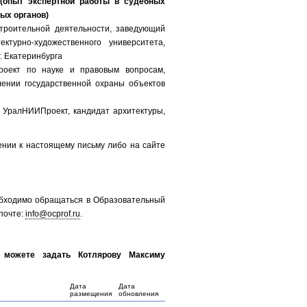
(опыт экспертной работы в судебных
ых органов)
строительной деятельности, заведующий
ектурно-художественного университета,
. Екатеринбурга
роект по науке и правовым вопросам,
лении государственной охраны объектов
а УралНИИПроект, кандидат архитектуры,
нии к настоящему письму либо на сайте
обходимо обращаться в Образовательный
почте:
info@ocprof.ru
.
 можете задать Котлярову Максиму
Дата
Дата
размещения
обновления