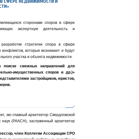
 В СФЕРЕ НЕДВИЖИМОСТИ И
СТИ»
 являющихся сторонами споров в сфере
вляющих экспертную деятельность и
 разработке стратегии спора в сфере
 конфликтов, которые возникают и будут
льного участка и объекта недвижимости.
 в поиске смежных направлений для
мельно-имущественных споров и др.)»
редставителями застройщиков, юристов,
неров.
кт, экс-главный архитектор Свердловской
х наук (РААСН), заслуженный архитектор
фессор, член Коллегии Ассоциации СРО