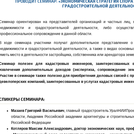
ПРОВОДИТ СЕМИНАР:
«ЭКОНОМИЧЕСКАЯ СТРАТЕГИЯ СПОРА
ГРАДОСТРОИТЕЛЬНОЙ ДЕЯТЕЛЬНО
Семинар ориентирован на представителей организаций и частных лиц,
недвижимости и градостроительной деятельности, либо осущест
профессиональное сопровождение в данной области.
В ходе семинара участники получат дополнительное представление о
недвижимости и градостроительной деятельности, а также о видах основных
иметь место в деятельности застройщика, собственника или арендатора земе
Семинар полезен для кадастровых инженеров, заинтересованных
извлечения дополнительных доходов (экспертиза, сопровождение зе
Участие в семинаре также полезно для приобретения деловых связей с п
девелоперских компаний, заинтересованных в услугах кадастровых инже
СПИКЕРЫ СЕМИНАРА:
Мазаев Григорий Васильевич
, главный градостроитель УралНИИПрое
области, Академик Российской академии архитектуры и строительны
Российской Федерации
Котляров Максим Александрович, доктор экономических наук, про