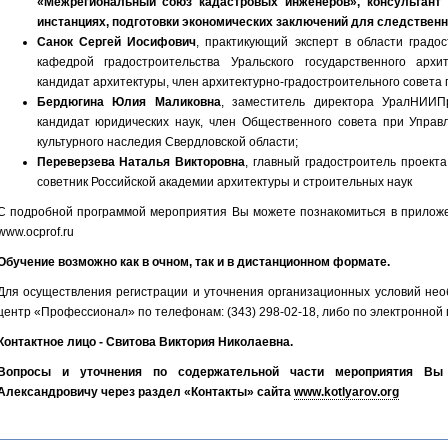
«Межрегиональный союз кадастровых инженеров», консультант 
инстанциях, подготовки экономических заключений для следственн
Санок Сергей Иосифович
, практикующий эксперт в области градо
кафедрой градостроительства Уральского государственного архит
кандидат архитектуры, член архитектурно-градостроительного совета г
Бердюгина Юлия Маликовна
, заместитель директора УралНИИП
кандидат юридических наук, член Общественного совета при Управ
культурного наследия Свердловской области;
Переверзева Наталья Викторовна
, главный градостроитель проект
советник Российской академии архитектуры и строительных наук
С подробной программой мероприятия Вы можете познакомиться в приложе
www.ocprof.ru
Обучение возможно как в очном, так и в дистанционном формате.
Для осуществления регистрации и уточнения организационных условий не
центр «Профессионал» по телефонам: (343) 298-02-18, либо по электронной 
Контактное лицо - Свитова Виктория Николаевна.
Вопросы и уточнения по содержательной части мероприятия Вы
Александровичу через раздел «Контакты» сайта
www.kotlyarov.org