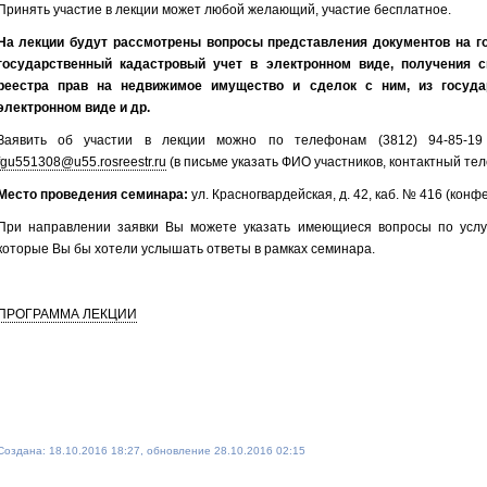
Принять участие в лекции может любой желающий, участие бесплатное.
На лекции будут рассмотрены вопросы представления документов на г
государственный кадастровый учет в электронном виде, получения с
реестра прав на недвижимое имущество и сделок с ним, из госуда
электронном виде и др.
Заявить об участии в лекции можно по телефонам (3812) 94-85-19
fgu551308@u55.rosreestr.ru
(в письме указать ФИО участников, контактный тел
Место проведения семинара:
ул. Красногвардейская, д. 42, каб. № 416 (кон
При направлении заявки Вы можете указать имеющиеся вопросы по услуг
которые Вы бы хотели услышать ответы в рамках семинара.
ПРОГРАММА ЛЕКЦИИ
Создана: 18.10.2016 18:27, обновление 28.10.2016 02:15