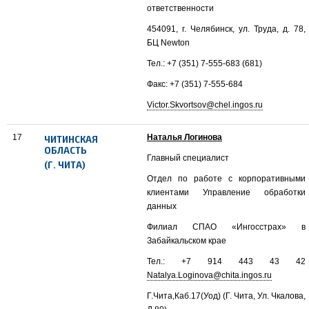
ответственности
454091, г. Челябинск, ул. Труда, д. 78,
БЦ Newton
Тел.: +7 (351) 7-555-683 (681)
Факс: +7 (351) 7-555-684
Victor.Skvortsov@chel.ingos.ru
17
Наталья Логинова
ЧИТИНСКАЯ
ОБЛАСТЬ
Главный специалист
(Г. ЧИТА)
Отдел по работе с корпоративными
клиентами Управление обработки
данных
Филиал СПАО «Ингосстрах» в
Забайкальском крае
Тел.: +7 914 443 43 42
Natalya.Loginova@chita.ingos.ru
Г.Чита,Каб.17(Уод) (Г. Чита, Ул. Чкалова,