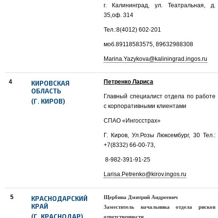
г. Калининград, ул. Театральная, д.
35,оф. 314
Тел.:8(4012) 602-201
моб.89118583575, 89632988308
Marina.Yazykova@kaliningrad.ingos.ru
4
Петренко Лариса
КИРОВСКАЯ
ОБЛАСТЬ
Главный специалист отдела по работе
(Г. КИРОВ)
с корпоративными клиентами
СПАО «Ингосстрах»
Г. Киров, Ул.Розы Люксембург, 30 Тел.:
+7(8332) 66-00-73,
8-982-391-91-25
Larisa.Petrenko@kirov.ingos.ru
5
Щербина Дмитрий Андреевич
КРАСНОДАРСКИЙ
КРАЙ
Заместитель начальника отдела рисков
(Г. КРАСНОДАР)
ответственности