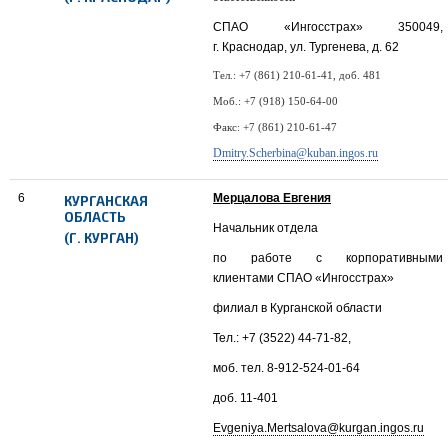
СПАО «Ингосстрах» 350049,
г. Краснодар, ул. Тургенева, д. 62
Тел.:
+7 (861) 210-61-41
, доб. 481
Моб.:
+7 (918) 150-64-00
Факс:
+7 (861) 210-61-47
Dmitry.Scherbina@kuban.ingos.ru
6
Мерцалова Евгения
КУРГАНСКАЯ
ОБЛАСТЬ
Начальник отдела
(Г. КУРГАН)
по работе с корпоративными
клиентами СПАО «Ингосстрах»
филиал в Курганской области
Тел.: +7 (3522) 44-71-82,
моб. тел. 8-912-524-01-64
доб. 11-401
Evgeniya.Mertsalova@kurgan.ingos.ru