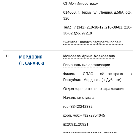
СПАО «Ингосстрах»
614000, г. Пермь, ул. Ленина, д.58А, оф.
320
Тел.: +7 (342) 210-38-12, 210-38-81, 210-
38-82 доб. 97219
Svetlana.Udavikhina@perm.ingos.ru
11
Моисеева Ирина Алексеевна
МОРДОВИЯ
(Г. САРАНСК)
Региональные организации
Филиал СПАО «Ингосстрах» в
Республике Мордовия (с. Дубенки)
Отдел корпоративного страхования
Начальник отдела
гор:(8342)242332
корп. моб:+79272754045
ip:20911,20921