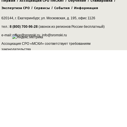
Первая
Ассоциация СРО «МСКИ»
Обучение
Стажировка
/
/
/
/
Экспертиза СРО
Сервисы
События
Информация
/
/
/
620144, г. Екатеринбург,
ул. Московская, д. 195
, офис 1126
тел.:
8 (800) 700-96-28
(звонок из регионов России бесплатный)
e-mail: office@sromski.ru, info@sromski.ru
Ассоциация СРО «МСКИ» соответствует требованиям
законодательства