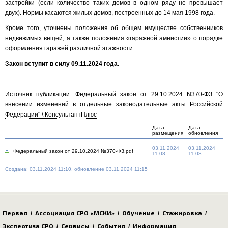
застройки (если количество таких домов в одном ряду не превышает
двух). Нормы касаются жилых домов, построенных до 14 мая 1998 года.
Кроме того, уточнены положения об общем имуществе собственников
недвижимых вещей, а также положения «гаражной амнистии» о порядке
оформления гаражей различной этажности.
Закон вступит в силу 09.11.2024 года.
Источник публикации:
Федеральный закон от 29.10.2024 N370-ФЗ "О
внесении изменений в отдельные законодательные акты Российской
Федерации" \ КонсультантПлюс
Дата
Дата
размещения
обновления
03.11.2024
03.11.2024
Федеральный закон от 29.10.2024 №370-ФЗ.pdf
11:08
11:08
Создана: 03.11.2024 11:10, обновление 03.11.2024 11:15
Первая
Ассоциация СРО «МСКИ»
Обучение
Стажировка
/
/
/
/
Экспертиза СРО
Сервисы
События
Информация
/
/
/