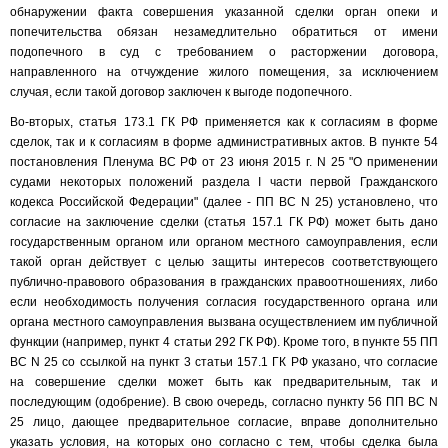
обнаружении факта совершения указанной сделки орган опеки и
попечительства обязан незамедлительно обратиться от имени
подопечного в суд с требованием о расторжении договора,
направленного на отчуждение жилого помещения, за исключением
случая, если такой договор заключен к выгоде подопечного.
Во-вторых, статья 173.1 ГК РФ применяется как к согласиям в форме
сделок, так и к согласиям в форме административных актов. В пункте 54
постановления Пленума ВС РФ от 23 июня 2015 г. N 25 "О применении
судами некоторых положений раздела I части первой Гражданского
кодекса Российской Федерации" (далее - ПП ВС N 25) установлено, что
согласие на заключение сделки (статья 157.1 ГК РФ) может быть дано
государственным органом или органом местного самоуправления, если
такой орган действует с целью защиты интересов соответствующего
публично-правового образования в гражданских правоотношениях, либо
если необходимость получения согласия государственного органа или
органа местного самоуправления вызвана осуществлением им публичной
функции (например, пункт 4 статьи 292 ГК РФ). Кроме того, в пункте 55 ПП
ВС N 25 со ссылкой на пункт 3 статьи 157.1 ГК РФ указано, что согласие
на совершение сделки может быть как предварительным, так и
последующим (одобрение). В свою очередь, согласно пункту 56 ПП ВС N
25 лицо, дающее предварительное согласие, вправе дополнительно
указать условия, на которых оно согласно с тем, чтобы сделка была