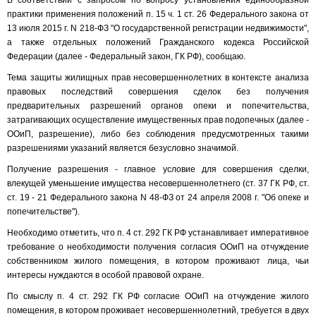
В соответствии с запросом по вопросу установления единообразной
практики применения положений п. 15 ч. 1 ст. 26 Федерального закона от
13 июля 2015 г. N 218-ФЗ "О государственной регистрации недвижимости",
а также отдельных положений Гражданского кодекса Российской
Федерации (далее - Федеральный закон, ГК РФ), сообщаю.
Тема защиты жилищных прав несовершеннолетних в контексте анализа
правовых последствий совершения сделок без получения
предварительных разрешений органов опеки и попечительства,
затрагивающих осуществление имущественных прав подопечных (далее -
ООиП, разрешение), либо без соблюдения предусмотренных такими
разрешениями указаний является безусловно значимой.
Получение разрешения - главное условие для совершения сделки,
влекущей уменьшение имущества несовершеннолетнего (ст. 37 ГК РФ, ст.
ст. 19 - 21 Федерального закона N 48-ФЗ от 24 апреля 2008 г. "Об опеке и
попечительстве").
Необходимо отметить, что п. 4 ст. 292 ГК РФ устанавливает императивное
требование о необходимости получения согласия ООиП на отчуждение
собственником жилого помещения, в котором проживают лица, чьи
интересы нуждаются в особой правовой охране.
По смыслу п. 4 ст. 292 ГК РФ согласие ООиП на отчуждение жилого
помещения, в котором проживает несовершеннолетний, требуется в двух