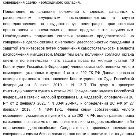
совершения сделки необходимого согласия.
Применение по аналогии положений о сделках, связанных с
распоряжением имуществом несовершеннолетних в случае
непредоставления на государственную регистрацию прав согласия
органа опеки и попечительства, также представляется неуместным.
Необходимость получения согласия законных представителей на
совершение сделок связана с неполной дееспособностью гражданина и
защитой его интересов путем ограничения самостоятельности в области
распоряжения имуществом. Между тем цель получения согласия органа
опеки и попечительства - это защита права на жилище (статья 40
Конституции Российской Федерации) членов семьи собственника жилого
помещения, указанных в пункте 4 статьи 292 ГК РФ. Данная правовая
позиция отражена в постановлении Конституционного Суда Российской
Федерации от 8 июня 2010 г. N 13-П "По делу о проверке
конституционности пункта 4 статьи 292 Гражданского кодекса Российской
Федерации в связи с жалобой гражданки В.В. Чадаевой", определении ВС
РФ от 2 февраля 2021 г. N 33-КГ20-8-К3 и определении ВС РФ от 27
февраля 2018 г. N 48-КГ18-1. Члены семьи собственника жилого
помещения, указанные в пункте 4 статьи 292 ГК РФ, имеют равные права
на жилище, независимо от того, являются ли они недееспособными, либо
ограниченно дееспособными. Следовательно, правовые последствия
совершения сделки без согласия органа опеки и попечительства должны