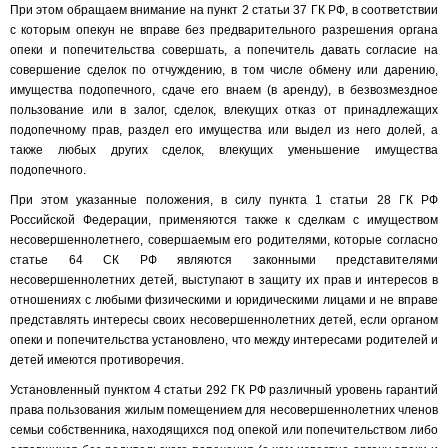
При этом обращаем внимание на пункт 2 статьи 37 ГК РФ, в соответствии
с которым опекун не вправе без предварительного разрешения органа
опеки и попечительства совершать, а попечитель давать согласие на
совершение сделок по отчуждению, в том числе обмену или дарению,
имущества подопечного, сдаче его внаем (в аренду), в безвозмездное
пользование или в залог, сделок, влекущих отказ от принадлежащих
подопечному прав, раздел его имущества или выдел из него долей, а
также любых других сделок, влекущих уменьшение имущества
подопечного.
При этом указанные положения, в силу пункта 1 статьи 28 ГК РФ
Российской Федерации, применяются также к сделкам с имуществом
несовершеннолетнего, совершаемым его родителями, которые согласно
статье 64 СК РФ являются законными представителями
несовершеннолетних детей, выступают в защиту их прав и интересов в
отношениях с любыми физическими и юридическими лицами и не вправе
представлять интересы своих несовершеннолетних детей, если органом
опеки и попечительства установлено, что между интересами родителей и
детей имеются противоречия.
Установленный пунктом 4 статьи 292 ГК РФ различный уровень гарантий
права пользования жилым помещением для несовершеннолетних членов
семьи собственника, находящихся под опекой или попечительством либо