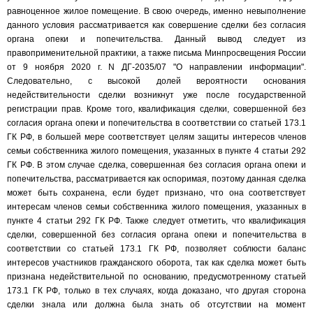
равноценное жилое помещение. В свою очередь, именно невыполнение
данного условия рассматривается как совершение сделки без согласия
органа опеки и попечительства. Данный вывод следует из
правоприменительной практики, а также письма Минпросвещения России
от 9 ноября 2020 г. N ДГ-2035/07 "О направлении информации".
Следовательно, с высокой долей вероятности основания
недействительности сделки возникнут уже после государственной
регистрации прав. Кроме того, квалификация сделки, совершенной без
согласия органа опеки и попечительства в соответствии со статьей 173.1
ГК РФ, в большей мере соответствует целям защиты интересов членов
семьи собственника жилого помещения, указанных в пункте 4 статьи 292
ГК РФ. В этом случае сделка, совершенная без согласия органа опеки и
попечительства, рассматривается как оспоримая, поэтому данная сделка
может быть сохранена, если будет признано, что она соответствует
интересам членов семьи собственника жилого помещения, указанных в
пункте 4 статьи 292 ГК РФ. Также следует отметить, что квалификация
сделки, совершенной без согласия органа опеки и попечительства в
соответствии со статьей 173.1 ГК РФ, позволяет соблюсти баланс
интересов участников гражданского оборота, так как сделка может быть
признана недействительной по основанию, предусмотренному статьей
173.1 ГК РФ, только в тех случаях, когда доказано, что другая сторона
сделки знала или должна была знать об отсутствии на момент