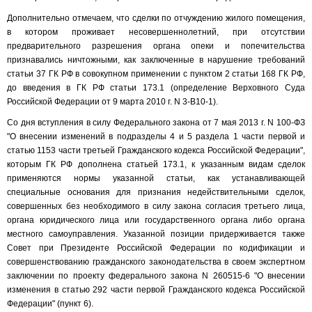
Дополнительно отмечаем, что сделки по отчуждению жилого помещения,
в котором проживает несовершеннолетний, при отсутствии
предварительного разрешения органа опеки и попечительства
признавались ничтожными, как заключенные в нарушение требований
статьи 37 ГК РФ в совокупном применении с пунктом 2 статьи 168 ГК РФ,
до введения в ГК РФ статьи 173.1 (определение Верховного Суда
Российской Федерации от 9 марта 2010 г. N 3-В10-1).
Со дня вступления в силу Федерального закона от 7 мая 2013 г. N 100-ФЗ
"О внесении изменений в подразделы 4 и 5 раздела 1 части первой и
статью 1153 части третьей Гражданского кодекса Российской Федерации",
которым ГК РФ дополнена статьей 173.1, к указанным видам сделок
применяются нормы указанной статьи, как устанавливающей
специальные основания для признания недействительными сделок,
совершенных без необходимого в силу закона согласия третьего лица,
органа юридического лица или государственного органа либо органа
местного самоуправления. Указанной позиции придерживается также
Совет при Президенте Российской Федерации по кодификации и
совершенствованию гражданского законодательства в своем экспертном
заключении по проекту федерального закона N 260515-6 "О внесении
изменения в статью 292 части первой Гражданского кодекса Российской
Федерации" (пункт 6).