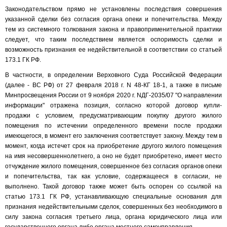
Законодательством прямо не установлены последствия совершения
указанной сделки без согласия органа опеки и попечительства. Между
тем из системного толкования закона и правоприменительной практики
следует, что таким последствием является оспоримость сделки и
возможность признания ее недействительной в соответствии со статьей
173.1 ГК РФ.
В частности, в определении Верховного Суда Российской Федерации
(далее - ВС РФ) от 27 февраля 2018 г. N 48-КГ 18-1, а также в письме
Минпросвещения России от 9 ноября 2020 г. NДГ-2035/07 "О направлении
информации" отражена позиция, согласно которой договор купли-
продажи с условием, предусматривающим покупку другого жилого
помещения по истечении определенного времени после продажи
имеющегося, в момент его заключения соответствует закону. Между тем в
момент, когда истечет срок на приобретение другого жилого помещения
на имя несовершеннолетнего, а оно не будет приобретено, имеет место
отчуждение жилого помещения, совершенное без согласия органов опеки
и попечительства, так как условие, содержащееся в согласии, не
выполнено. Такой договор также может быть оспорен со ссылкой на
статью 173.1 ГК РФ, устанавливающую специальные основания для
признания недействительными сделок, совершенных без необходимого в
силу закона согласия третьего лица, органа юридического лица или