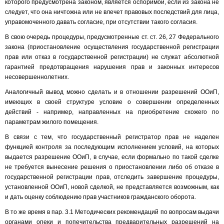
которого предусмотрена законом, является оспоримой, если из закона не
следует, что она ничтожна или не влечет правовых последствий для лица,
управомоченного давать согласие, при отсутствии такого согласия.
В свою очередь процедуры, предусмотренные ст. ст. 26, 27 Федерального
закона (приостановление осуществления государственной регистрации
прав или отказ в государственной регистрации) не служат абсолютной
гарантией предотвращения нарушения прав и законных интересов
несовершеннолетних.
Аналогичный вывод можно сделать и в отношении разрешений ООиП,
имеющих в своей структуре условие о совершении определенных
действий - например, направленных на приобретение схожего по
параметрам жилого помещения.
В связи с тем, что государственный регистратор прав не наделен
функцией контроля за последующим исполнением условий, на которых
выдается разрешение ООиП, в случае, если формально по такой сделке
не требуется вынесение решения о приостановлении либо об отказе в
государственной регистрации прав, отследить завершение процедуры,
установленной ООиП, новой сделкой, не представляется возможным, как
и дать оценку соблюдению прав участников гражданского оборота.
В то же время в пар. 3.1 Методических рекомендаций по вопросам выдачи
органами опеки и попечительства предварительных разрешений на