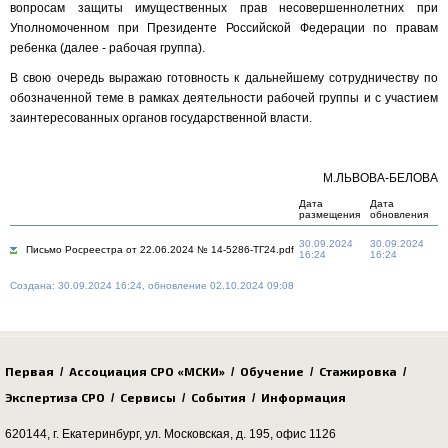
вопросам защиты имущественных прав несовершеннолетних при
Уполномоченном при Президенте Российской Федерации по правам
ребенка (далее - рабочая группа).
В свою очередь выражаю готовность к дальнейшему сотрудничеству по
обозначенной теме в рамках деятельности рабочей группы и с участием
заинтересованных органов государственной власти.
М.ЛЬВОВА-БЕЛОВА
Дата
Дата
размещения
обновления
30.09.2024
30.09.2024
Письмо Росреестра от 22.06.2024 № 14-5286-ТГ24.pdf
16:24
16:24
Создана: 30.09.2024 16:24, обновление 02.10.2024 09:08
Первая
Ассоциация СРО «МСКИ»
Обучение
Стажировка
/
/
/
/
Экспертиза СРО
Сервисы
События
Информация
/
/
/
620144, г. Екатеринбург,
ул. Московская, д. 195
, офис 1126