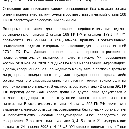
государственного органа либо органа местного самоуправления.
Основания для признания сделки, совершенной без согласия органа
опеки и попечительства, ничтожной в соответствии с пунктом 2 статьи 168
ГК РФ отсутствуют по следующим причинам.
Во-первых, основания для признания недействительными сделок,
установленные пунктом 2 статьи 168 ГК РФ и статьей 173.1 ГК РФ,
соотносятся как общее и специальное правило. Соответственно,
применению подлежит специальное основание, установленное статьей
173.1 ГК РФ. Данная позиция нашла широкое отражение в
правоприменительной практике, а также в письме Минпросвещения
России от 9 ноября 2020 г. N ДГ-2035/07 "О направлении информации".
Сделка, совершенная без необходимого в силу закона согласия третьего
лица, органа юридического лица или государственного органа либо
органа местного самоуправления, является ничтожной, только если на
это прямо указано в законе. В частности, согласно пункту 2 статьи 391 ГК
РФ перевод должником своего долга на другое лицо допускается с
согласия кредитора и при отсутствии такого согласия является
ничтожным. В свою очередь, в пункте 4 статьи 292 ГК РФ отсутствует
указание на ничтожность сделки, совершенной без согласия органа опеки
и попечительства. Законом предусмотрено иное последствие ее
совершения. В соответствии с частями 3, 4, 5 статьи 21 Федерального
закона от 24 апреля 2008 г. N 48-ФЗ "Об опеке и попечительстве" при