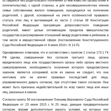
оставшихся без родительского попечения (о чем известно органу опеки и
попечительства), с одной стороны, и для несовершеннолетних членов
семьи собственника жилого помещения, находящихся на попечении
родителей, с другой, основанный на учете особенностей правового
статуса этих лиц и вытекающей из части 2 статьи 38 Конституции
Российской Федерации презумпции добросовестного поведения
родителей, имеет целью оптимизацию пределов вмешательства
государства в регулирование отношений между родителями и ребенком, в
том числе в имущественной сфере (постановление Конституционного
Суда Российской Федерации от 8 июня 2010 г. N 13-П).
Одновременно отмечаем, что в соответствии с пунктом 1 статьи 173.1 ГК
РФ сделка, совершенная без согласия третьего лица, органа
юридического лица или государственного органа либо органа местного
самоуправления, необходимость получения которого предусмотрена
законом, является оспоримой, если из закона не следует, что она
ничтожна или не влечет правовых последствий для лица,
управомоченного давать согласие, при отсутствии такого согласия. Она
может быть признана недействительной по иску такого лица или иных
лиц, указанных в законе.
Согласно пункту 56 постановления Пленума Верховного Суда Российской
Федерации от 23 июня 2015 г. N 25 лицо, дающее предварительное
согласие, вправе дополнительно указать условия, на которых оно