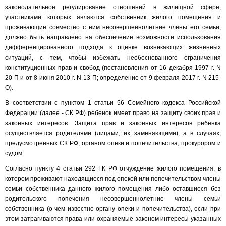
законодательное регулирование отношений в жилищной сфере,
участниками которых являются собственник жилого помещения и
проживающие совместно с ним несовершеннолетние члены его семьи,
должно быть направлено на обеспечение возможности использования
дифференцированного подхода к оценке возникающих жизненных
ситуаций, с тем, чтобы избежать необоснованного ограничения
конституционных прав и свобод (постановления от 16 декабря 1997 г. N
20-П и от 8 июня 2010 г. N 13-П; определение от 9 февраля 2017 г. N 215-
О).
В соответствии с пунктом 1 статьи 56 Семейного кодекса Российской
Федерации (далее - СК РФ) ребенок имеет право на защиту своих прав и
законных интересов. Защита прав и законных интересов ребенка
осуществляется родителями (лицами, их заменяющими), а в случаях,
предусмотренных СК РФ, органом опеки и попечительства, прокурором и
судом.
Согласно пункту 4 статьи 292 ГК РФ отчуждение жилого помещения, в
котором проживают находящиеся под опекой или попечительством члены
семьи собственника данного жилого помещения либо оставшиеся без
родительского попечения несовершеннолетние члены семьи
собственника (о чем известно органу опеки и попечительства), если при
этом затрагиваются права или охраняемые законом интересы указанных