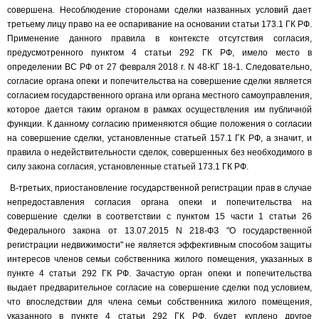
совершена. Несоблюдение сторонами сделки названных условий дает
третьему лицу право на ее оспаривание на основании статьи 173.1 ГК РФ.
Применение данного правила в контексте отсутствия согласия,
предусмотренного пунктом 4 статьи 292 ГК РФ, имело место в
определении ВС РФ от 27 февраля 2018 г. N 48-КГ 18-1. Следовательно,
согласие органа опеки и попечительства на совершение сделки является
согласием государственного органа или органа местного самоуправления,
которое дается таким органом в рамках осуществления им публичной
функции. К данному согласию применяются общие положения о согласии
на совершение сделки, установленные статьей 157.1 ГК РФ, а значит, и
правила о недействительности сделок, совершенных без необходимого в
силу закона согласия, установленные статьей 173.1 ГК РФ.
В-третьих, приостановление государственной регистрации прав в случае
непредоставления согласия органа опеки и попечительства на
совершение сделки в соответствии с пунктом 15 части 1 статьи 26
Федерального закона от 13.07.2015 N 218-ФЗ "О государственной
регистрации недвижимости" не является эффективным способом защиты
интересов членов семьи собственника жилого помещения, указанных в
пункте 4 статьи 292 ГК РФ. Зачастую орган опеки и попечительства
выдает предварительное согласие на совершение сделки под условием,
что впоследствии для члена семьи собственника жилого помещения,
указанного в пункте 4 статьи 292 ГК РФ, будет куплено другое