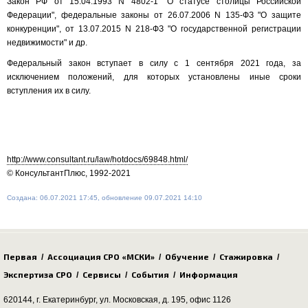
Закон РФ от 15.04.1993 N 4802-1 "О статусе столицы Российской
Федерации", федеральные законы от 26.07.2006 N 135-ФЗ "О защите
конкуренции", от 13.07.2015 N 218-ФЗ "О государственной регистрации
недвижимости" и др.
Федеральный закон вступает в силу с 1 сентября 2021 года, за
исключением положений, для которых установлены иные сроки
вступления их в силу.
http://www.consultant.ru/law/hotdocs/69848.html/
© КонсультантПлюс, 1992-2021
Создана: 06.07.2021 17:45, обновление 09.07.2021 14:10
Первая
Ассоциация СРО «МСКИ»
Обучение
Стажировка
/
/
/
/
Экспертиза СРО
Сервисы
События
Информация
/
/
/
620144, г. Екатеринбург,
ул. Московская, д. 195
, офис 1126