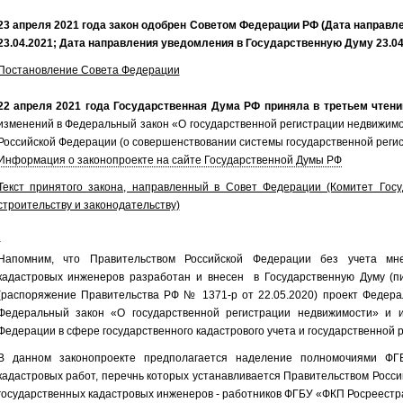
23 апреля 2021
года
закон одобрен Советом Федерации РФ (Дата направл
23.04.2021; Дата направления уведомления в Государственную Думу 23.04
Постановление Совета Федерации
22 апреля 2021 года Государственная Дума РФ приняла в третьем чтен
изменений в Федеральный закон «О государственной регистрации недвижим
Российской Федерации
(о совершенствовании системы государственной реги
Информация о законопроекте на сайте Государственной Думы РФ
Текст принятого закона, направленный в Совет Федерации (Комитет Гос
строительству и законодательству)
-
Напомним, что Правительством Российской Федерации без учета м
кадастровых инженеров разработан и внесен в Государственную Думу (п
(распоряжение Правительства РФ № 1371-р от 22.05.2020) проект Федера
Федеральный закон «О государственной регистрации недвижимости» и 
Федерации в сфере государственного кадастрового учета и государственной 
В данном законопроекте предполагается наделение полномочиями Ф
кадастровых работ, перечнь которых устанавливается Правительством Россий
государственных кадастровых инженеров - работников ФГБУ «ФКП Росреестр