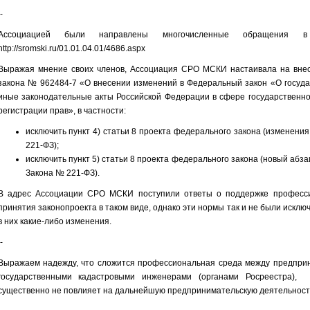
-
Ассоциацией были направлены многочисленные обращения в
http://sromski.ru/01.01.04.01/4686.aspx
Выражая мнение своих членов, Ассоциация СРО МСКИ настаивала на внес
закона № 962484-7 «О внесении изменений в Федеральный закон «О госуда
иные законодательные акты Российской Федерации в сфере государственног
регистрации прав», в частности:
исключить пункт 4) статьи 8 проекта федерального закона (изменения
221-ФЗ);
исключить пункт 5) статьи 8 проекта федерального закона (новый абза
Закона № 221-ФЗ).
В адрес Ассоциации СРО МСКИ поступили ответы о поддержке професси
принятия законопроекта в таком виде, однако эти нормы так и не были исклю
в них какие-либо изменения.
-
Выражаем надежду, что сложится профессиональная среда между предпри
государственными кадастровыми инженерами (органами Росреестра),
существенно не повлияет на дальнейшую предпринимательскую деятельност