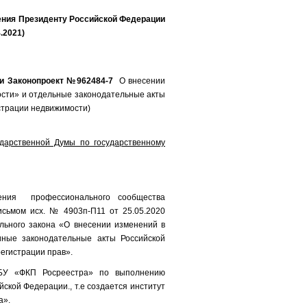
ения Президенту Российской Федерации
.2021)
ии Законопроект №962484-7
О внесении
ости» и отдельные законодательные акты
страции недвижимости)
ударственной Думы по государственному
нения профессионального сообщества
исьмом исх. № 4903п-П11 от 25.05.2020
льного закона «О внесении изменений в
иные законодательные акты Российской
регистрации прав».
ГБУ «ФКП Росреестра» по выполнению
ской Федерации., т.е создается институт
а».