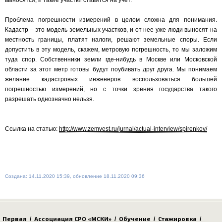
выносятся, и такие участки ставятся на учет.
Проблема погрешности измерений в целом сложна для понимания.
Кадастр – это модель земельных участков, и от нее уже люди выносят на
местность границы, платят налоги, решают земельные споры. Если
допустить в эту модель, скажем, метровую погрешность, то мы заложим
туда спор. Собственники земли где-нибудь в Москве или Московской
области за этот метр готовы будут поубивать друг друга. Мы понимаем
желание кадастровых инженеров воспользоваться большей
погрешностью измерений, но с точки зрения государства такого
разрешать однозначно нельзя.
Ссылка на статью:
http://www.zemvest.ru/jurnal/actual-interview/spirenkov/
Создана: 14.11.2020 15:39, обновление 18.11.2020 09:36
Первая
Ассоциация СРО «МСКИ»
Обучение
Стажировка
/
/
/
/