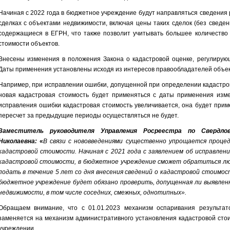
Начиная с 2022 года в бюджетное учреждение будут направляться сведения 
сделках с объектами недвижимости, включая цены таких сделок (без сведе
содержащиеся в ЕГРН, что также позволит учитывать большее количество
стоимости объектов.
Внесены изменения в положения Закона о кадастровой оценке, регулирую
Даты применения установлены исходя из интересов правообладателей объек
Например, при исправлении ошибки, допущенной при определении кадастров
новая кадастровая стоимость будет применяться с даты применения изме
исправления ошибки кадастровая стоимость увеличивается, она будет приме
пересчет за предыдущие периоды осуществляться не будет.
Заместитель руководителя Управления Росреестра по Свердл
Николаевна:
«
В связи с нововведениями существенно упрощается процед
кадастровой стоимости. Начиная с 2021 года с заявлением об исправлен
кадастровой стоимости, в бюджетное учреждение сможет обратиться люб
подать в течение 5 лет со дня внесения сведений о кадастровой стоимос
бюджетное учреждение будет обязано проверить, допущенная ли выявлен
недвижимости, в том числе соседних, смежных, однотипных».
Обращаем внимание, что с 01.01.2023 механизм оспаривания результат
заменяется на механизм административного установления кадастровой сто
учреждении.