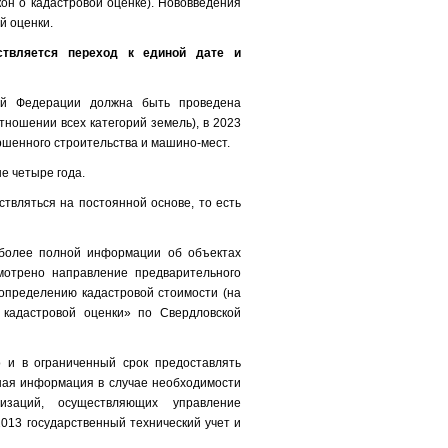
он о кадастровой оценке). Нововведения
й оценки.
ствляется переход к единой дате и
кой Федерации должна быть проведена
тношении всех категорий земель), в 2023
ршенного строительства и машино-мест.
е четыре года.
твляться на постоянной основе, то есть
иболее полной информации об объектах
мотрено направление предварительного
определению кадастровой стоимости (на
кадастровой оценки» по Свердловской
 и в ограниченный срок предоставлять
ная информация в случае необходимости
изаций, осуществляющих управление
013 государственный технический учет и