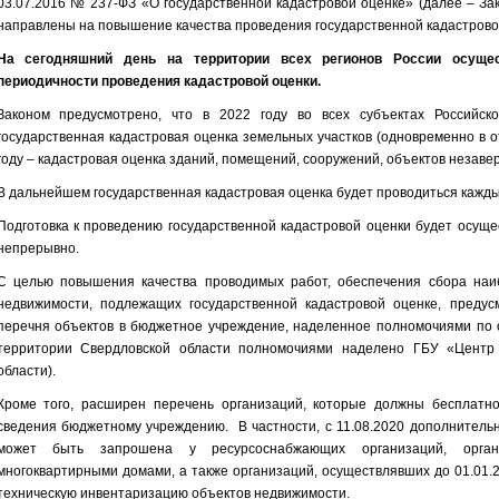
03.07.2016 № 237-ФЗ «О государственной кадастровой оценке» (далее – Зак
направлены на повышение качества проведения государственной кадастрово
На сегодняшний день на территории всех регионов России осуще
периодичности проведения кадастровой оценки.
Законом предусмотрено, что в 2022 году во всех субъектах Российс
государственная кадастровая оценка земельных участков (одновременно в о
году – кадастровая оценка зданий, помещений, сооружений, объектов незаве
В дальнейшем государственная кадастровая оценка будет проводиться кажды
Подготовка к проведению государственной кадастровой оценки будет осущес
непрерывно.
С целью повышения качества проводимых работ, обеспечения сбора на
недвижимости, подлежащих государственной кадастровой оценке, предус
перечня объектов в бюджетное учреждение, наделенное полномочиями по 
территории Свердловской области полномочиями наделено ГБУ «Центр 
области).
Кроме того, расширен перечень организаций, которые должны бесплатно
сведения бюджетному учреждению. В частности, с 11.08.2020 дополнитель
может быть запрошена у ресурсоснабжающих организаций, орган
многоквартирными домами, а также организаций, осуществлявших до 01.01.2
техническую инвентаризацию объектов недвижимости.