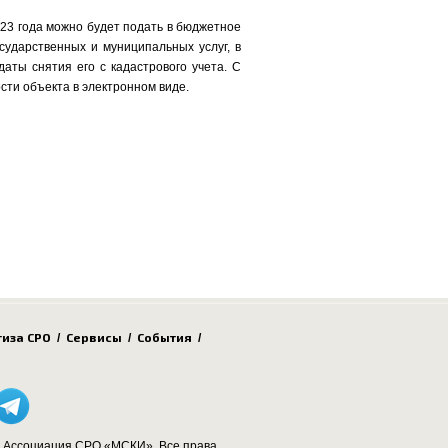
23 года можно будет подать в бюджетное
сударственных и муниципальных услуг, в
аты снятия его с кадастрового учета. С
сти объекта в электронном виде.
тиза СРО
Сервисы
События
/
/
/
 Ассоциация СРО «МСКИ», Все права