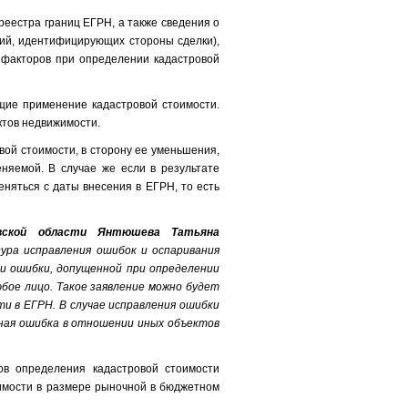
реестра границ ЕГРН, а также сведения о
ний, идентифицирующих стороны сделки),
 факторов при определении кадастровой
щие применение кадастровой стоимости.
тов недвижимости.
ой стоимости, в сторону ее уменьшения,
няемой. В случае же если в результате
няться с даты внесения в ЕГРН, то есть
овской области Янтюшева Татьяна
ура исправления ошибок и оспаривания
ии ошибки, допущенной при определении
ое лицо. Такое заявление можно будет
ти в ЕГРН. В случае исправления ошибки
ная ошибка в отношении иных объектов
ов определения кадастровой стоимости
имости в размере рыночной в бюджетном