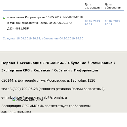
Дата
Дата
размещения
обновления
копии писем Росреестра от 15.05.2019 14-04663-ГЕ19
18.09.2019
18.09.2019
и Минэкономразвития России от 21.05.2019 ОГ-
20:17
20:17
Д23и-4681.PDF
Создана: 18.09.2019 20:18, обновление 04.10.2019 14:30
Первая
Ассоциация СРО «МСКИ»
Обучение
Стажировка
/
/
/
/
Экспертиза СРО
Сервисы
События
Информация
/
/
/
620144, г. Екатеринбург,
ул. Московская, д. 195
, офис 1126
тел.:
8 (800) 700-96-28
(звонок из регионов России бесплатный)
e-mail: office@sromski.ru, info@sromski.ru
Ассоциация СРО «МСКИ» соответствует требованиям
законодательства