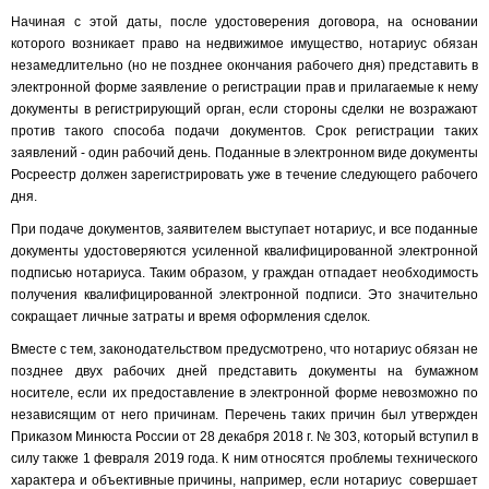
Начиная с этой даты, после удостоверения договора, на основании
которого возникает право на недвижимое имущество, нотариус обязан
незамедлительно (но не позднее окончания рабочего дня) представить в
электронной форме заявление о регистрации прав и прилагаемые к нему
документы в регистрирующий орган, если стороны сделки не возражают
против такого способа подачи документов. Срок регистрации таких
заявлений - один рабочий день. Поданные в электронном виде документы
Росреестр должен зарегистрировать уже в течение следующего рабочего
дня.
При подаче документов, заявителем выступает нотариус, и все поданные
документы удостоверяются усиленной квалифицированной электронной
подписью нотариуса. Таким образом, у граждан отпадает необходимость
получения квалифицированной электронной подписи. Это значительно
сокращает личные затраты и время оформления сделок.
Вместе с тем, законодательством предусмотрено, что нотариус обязан не
позднее двух рабочих дней представить документы на бумажном
носителе, если их предоставление в электронной форме невозможно по
независящим от него причинам. Перечень таких причин был утвержден
Приказом Минюста России от 28 декабря 2018 г. № 303, который вступил в
силу также 1 февраля 2019 года. К ним относятся проблемы технического
характера и объективные причины, например, если нотариус совершает