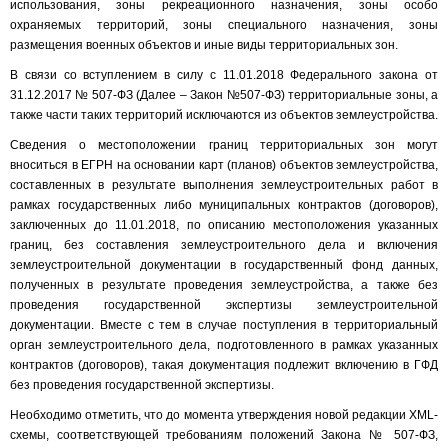
использования, зоны рекреационного назначения, зоны особо
охраняемых территорий, зоны специального назначения, зоны
размещения военных объектов и иные виды территориальных зон.
В связи со вступлением в силу с 11.01.2018 Федерального закона от
31.12.2017 № 507-ФЗ (Далее – Закон №507-ФЗ) территориальные зоны, а
также части таких территорий исключаются из объектов землеустройства.
Сведения о местоположении границ территориальных зон могут
вноситься в ЕГРН на основании карт (планов) объектов землеустройства,
составленных в результате выполнения землеустроительных работ в
рамках государственных либо муниципальных контрактов (договоров),
заключенных до 11.01.2018, по описанию местоположения указанных
границ, без составления землеустроительного дела и включения
землеустроительной документации в государственный фонд данных,
полученных в результате проведения землеустройства, а также без
проведения государственной экспертизы землеустроительной
документации. Вместе с тем в случае поступления в территориальный
орган землеустроительного дела, подготовленного в рамках указанных
контрактов (договоров), такая документация подлежит включению в ГФД
без проведения государственной экспертизы.
Необходимо отметить, что до момента утверждения новой редакции XML-
схемы, соответствующей требованиям положений Закона № 507-ФЗ,