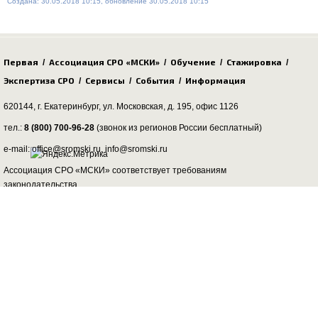
Создана: 30.05.2018 10:15, обновление 30.05.2018 10:15
Первая
Ассоциация СРО «МСКИ»
Обучение
Стажировка
/
/
/
/
Экспертиза СРО
Сервисы
События
Информация
/
/
/
620144, г. Екатеринбург,
ул. Московская, д. 195
, офис 1126
тел.:
8 (800) 700-96-28
(звонок из регионов России бесплатный)
e-mail: office@sromski.ru, info@sromski.ru
Ассоциация СРО «МСКИ» соответствует требованиям
законодательства