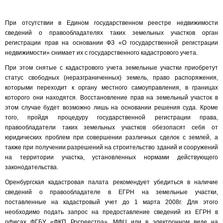
При отсутствии в Едином государственном реестре недвижимости
сведений о правообладателях таких земельных участков орган
регистрации прав на основании ФЗ «О государственной регистрации
недвижимости» снимает их с государственного кадастрового учета.
При этом снятые с кадастрового учета земельные участки приобретут
статус свободных (неразграниченных) земель, право распоряжения,
которыми переходит к органу местного самоуправления, в границах
которого они находятся. Восстановление прав на земельный участок в
этом случае будет возможно лишь на основании решения суда. Кроме
того, пройдя процедуру государственной регистрации права,
правообладатели таких земельных участков обезопасят себя от
юридических проблем при совершении различных сделок с землей, а
также при получении разрешений на строительство зданий и сооружений
на территории участка, установленных нормами действующего
законодательства.
Оренбургская кадастровая палата рекомендует убедиться в наличие
сведений о правообладателе в ЕГРН на земельные участки,
поставленные на кадастровый учет до 1 марта 2008г. Для этого
необходимо подать запрос на предоставление сведений из ЕГРН в
офисах ФГБУ «ФКП Росреестра», МФЦ или в электронном виде на