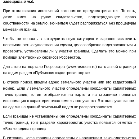
завещать и т.д.
При этом никаких исключений законом не предусматривается. То есть,
даже имея на руках свидетельство, подтверждающее право
собственности на землю, ею нельзя будет распоряжаться без процедуры
межевания границ.
Чтобы не попасть в затруднительную ситуацию и заранее исключить
невозможность осуществления сделки, целесообразно подстраховаться и
проверить, установлены ли у участка границы. Сделать это можно при
помощи электронных сервисов Росреестра.
Для этого на портале Росреестра (
www.rosreestr.ru
) на главной странице
находим раздел «Публичная кадастровая карта».
В строке поиска вводим адрес земельного участка или его кадастровый
номер. Если у земельного участка определены координаты характерных
точек границ, то он отобразится на карте и на страничке появится
информация о характеристиках земельного участка. В этом случае запрет
на сделки на данный земельный надел не распространяется.
Если границы не установлены (не определены координаты характерных
точек границ), то в разделе характеристик участка появится отметка –
«Без координат границ».
В ситуации, когда границы определены с нарушением законодательства