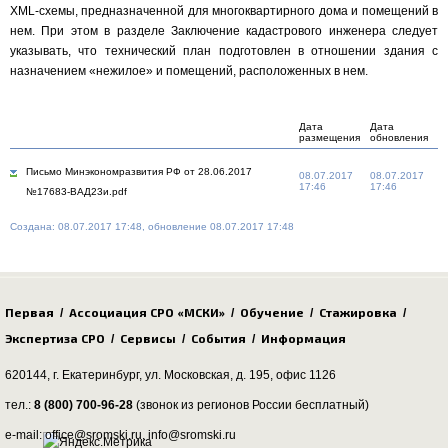
XML-схемы, предназначенной для многоквартирного дома и помещений в
нем. При этом в разделе Заключение кадастрового инженера следует
указывать, что технический план подготовлен в отношении здания с
назначением «нежилое» и помещений, расположенных в нем.
Дата
Дата
размещения
обновления
Письмо Минэкономразвития РФ от 28.06.2017
08.07.2017
08.07.2017
17:46
17:46
№17683-ВАД23и.pdf
Создана: 08.07.2017 17:48, обновление 08.07.2017 17:48
Первая
Ассоциация СРО «МСКИ»
Обучение
Стажировка
/
/
/
/
Экспертиза СРО
Сервисы
События
Информация
/
/
/
620144, г. Екатеринбург,
ул. Московская, д. 195
, офис 1126
тел.:
8 (800) 700-96-28
(звонок из регионов России бесплатный)
e-mail: office@sromski.ru, info@sromski.ru