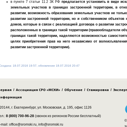
в пункте 7 статьи 11.2 ЗК РФ
предлагается установить в виде ис
земельных участков в границах застроенной территории, в отн
развитии
,
возможность образования земельных участков не только
развитии застроенной территории, но и собственником объектов
домов, которые в связи с реализацией договора о развитии застро
расположенных в границах такой территории (правообладатели об
границах такой территории, наделяются возможностью самостоят
целях приобретения прав на него независимо от волеизъявлени
развитии застроенной территории).
Создана: 18.07.2016 19:57, обновление 18.07.2016 20:47
ервая
Ассоциация СРО «МСКИ»
Обучение
Стажировка
Экспер
/
/
/
/
нформация
20144, г. Екатеринбург,
ул. Московская, д. 195
, офис 1126
ел.:
8 (800) 700-96-28
(звонок из регионов России бесплатный)
©
-mail: office@sromski.ru, info@sromski.ru
з