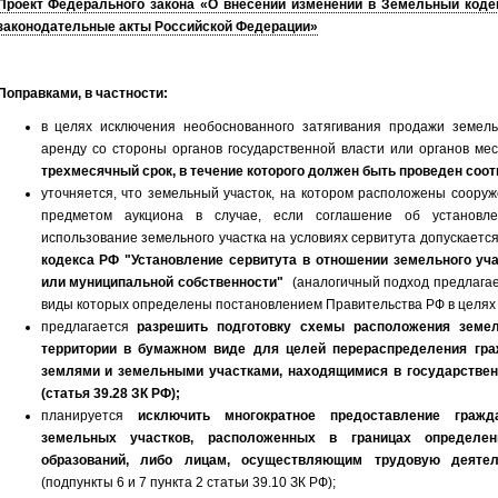
Проект Федерального закона «О внесении изменений в Земельный коде
законодательные акты Российской Федерации»
Поправками, в частности:
в целях исключения необоснованного затягивания продажи земель
аренду со стороны органов государственной власти или органов ме
трехмесячный срок, в течение которого должен быть проведен со
уточняется, что земельный участок, на котором расположены сооруж
предметом аукциона в случае, если соглашение об установле
использование земельного участка на условиях сервитута допускается
кодекса РФ "Установление сервитута в отношении земельного уча
или муниципальной собственности"
(аналогичный подход предлагае
виды которых определены постановлением Правительства РФ в целях р
предлагается
разрешить подготовку схемы расположения земел
территории в бумажном виде для целей перераспределения гра
землями и земельными участками, находящимися в государствен
(статья 39.28 ЗК РФ);
планируется
исключить многократное предоставление гражд
земельных участков, расположенных в границах определ
образований, либо лицам, осуществляющим трудовую деяте
(подпункты 6 и 7 пункта 2 статьи 39.10 ЗК РФ);