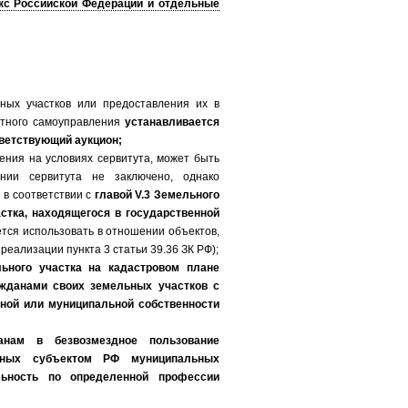
кс Российской Федерации и отдельные
ных участков или предоставления их в
стного самоуправления
устанавливается
ответствующий аукцион;
ения на условиях сервитута, может быть
нии сервитута не заключено, однако
 в соответствии с
главой V.3 Земельного
стка, находящегося в государственной
тся использовать в отношении объектов,
еализации пункта 3 статьи 39.36 ЗК РФ);
ьного участка на кадастровом плане
жданами своих земельных участков с
ной или муниципальной собственности
анам в безвозмездное пользование
енных субъектом РФ муниципальных
льность по определенной профессии