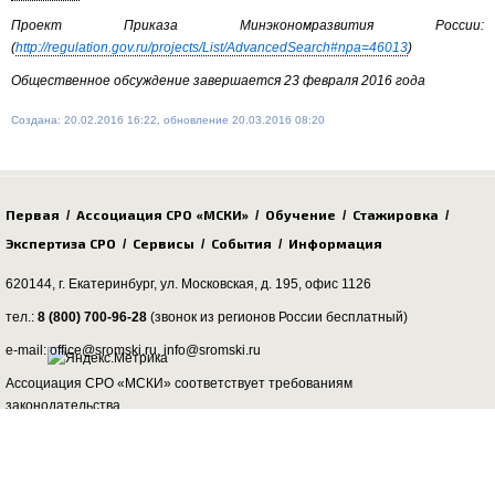
Проект Приказа Минэкономразвития России:
(
http://regulation.gov.ru/projects/List/AdvancedSearch#npa=46013
)
Общественное обсуждение завершается 23 февраля 2016 года
Создана: 20.02.2016 16:22, обновление 20.03.2016 08:20
Первая
Ассоциация СРО «МСКИ»
Обучение
Стажировка
/
/
/
/
Экспертиза СРО
Сервисы
События
Информация
/
/
/
620144, г. Екатеринбург,
ул. Московская, д. 195
, офис 1126
тел.:
8 (800) 700-96-28
(звонок из регионов России бесплатный)
e-mail: office@sromski.ru, info@sromski.ru
Ассоциация СРО «МСКИ» соответствует требованиям
законодательства