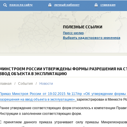
поиск по сайту
личный кабинет
стажерам
ПОЛЕЗНЫЕ ССЫЛКИ
Пресс-релиз
Выбрать кадастрового инженера
МИНСТРОЕМ РОССИИ УТВЕРЖДЕНЫ ФОРМЫ РАЗРЕШЕНИЯ НА СТ
ВВОД ОБЪЕКТА В ЭКСПЛУАТАЦИЮ
Главная
/
События
/
Новости
Приказ Минстроя России от 19.02.2015 №117/пр «Об утверждении формы
разрешения на ввод объекта в эксплуатацию»,
зарегистрирован в Минюсте Ро
Ранее утверждение соответствующих форм относилось к компетенции Прави
Инструкции о заполнении соответствующих форм.
С принятием данного приказа утрачивают силу приказы Минрегионраз