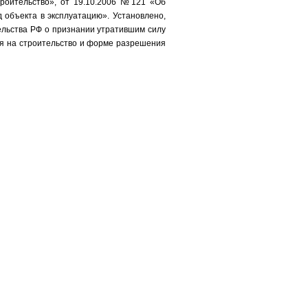
роительство», от 19.10.2006 №121 «Об
объекта в эксплуатацию». Установлено,
тельства РФ о признании утратившим силу
я на строительство и форме разрешения