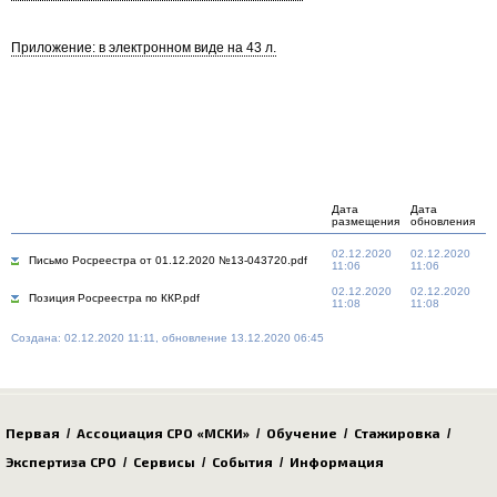
Приложение: в электронном виде на 43 л.
Дата
Дата
размещения
обновления
02.12.2020
02.12.2020
Письмо Росреестра от 01.12.2020 №13-043720.pdf
11:06
11:06
02.12.2020
02.12.2020
Позиция Росреестра по ККР.pdf
11:08
11:08
Создана: 02.12.2020 11:11, обновление 13.12.2020 06:45
Первая
Ассоциация СРО «МСКИ»
Обучение
Стажировка
/
/
/
/
Экспертиза СРО
Сервисы
События
Информация
/
/
/