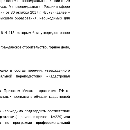
приказа Минэкономразвития России от 29
иказы Минэкономразвития России в сфере
и от 30 октября 2017 г. №578» (далее –
высшего образования, необходимых для
16 N 413, которым был утвержден ранее
гражданское строительство, горное дело,
шло в состав перечня, утвержденного
льной переподготовки «Кадастровая
на
Приказом Минэкономразвития РФ от
льных программ в области кадастровой
а необходимо подтвердить соответствие
дготовки
(перечень в приказе №229)
или
е по программе профессиональной