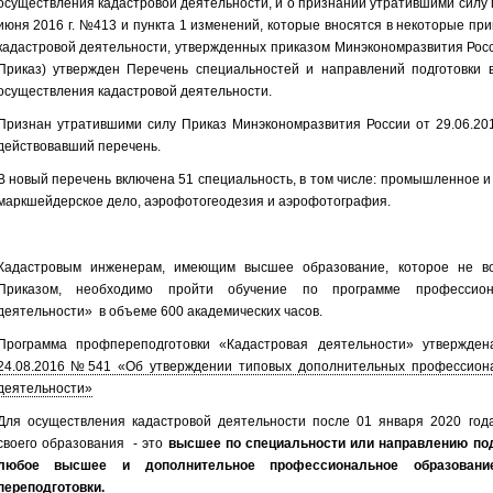
осуществления кадастровой деятельности, и о признании утратившими силу 
июня 2016 г. №413 и пункта 1 изменений, которые вносятся в некоторые пр
кадастровой деятельности, утвержденных приказом Минэкономразвития Росси
Приказ) утвержден Перечень специальностей и направлений подготовки 
осуществления кадастровой деятельности.
Признан утратившими силу Приказ Минэкономразвития России от 29.06.20
действовавший перечень.
В новый перечень включена 51 специальность, в том числе: промышленное и 
маркшейдерское дело, аэрофотогеодезия и аэрофотография.
Кадастровым инженерам, имеющим высшее образование, которое не во
Приказом, необходимо пройти обучение по программе профессиона
деятельности» в объеме 600 академических часов.
Программа профпереподготовки «Кадастровая деятельности» утвержде
24.08.2016 №541 «Об утверждении типовых дополнительных профессиона
деятельности»
Для осуществления кадастровой деятельности после 01 января 2020 год
своего образования - это
высшее по специальности или направлению по
любое высшее и дополнительное профессиональное образовани
переподготовки.